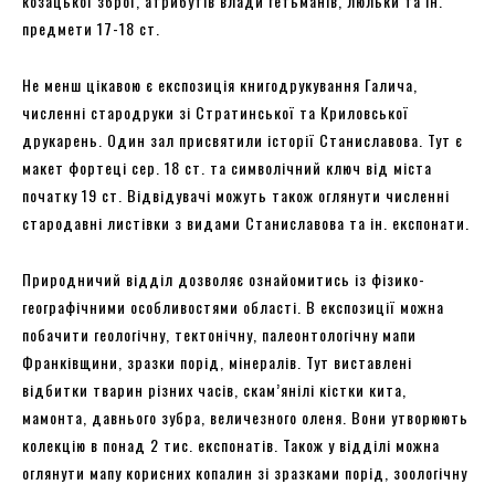
козацької зброї, атрибутів влади гетьманів, люльки та ін.
предмети 17-18 ст.
Не менш цікавою є експозиція книгодрукування Галича,
численні стародруки зі Стратинської та Криловської
друкарень. Один зал присвятили історії Станиславова. Тут є
макет фортеці сер. 18 ст. та символічний ключ від міста
початку 19 ст. Відвідувачі можуть також оглянути численні
стародавні листівки з видами Станиславова та ін. експонати.
Природничий відділ дозволяє ознайомитись із фізико-
географічними особливостями області. В експозиції можна
побачити геологічну, тектонічну, палеонтологічну мапи
Франківщини, зразки порід, мінералів. Тут виставлені
відбитки тварин різних часів, скам’янілі кістки кита,
мамонта, давнього зубра, величезного оленя. Вони утворюють
колекцію в понад 2 тис. експонатів. Також у відділі можна
оглянути мапу корисних копалин зі зразками порід, зоологічну