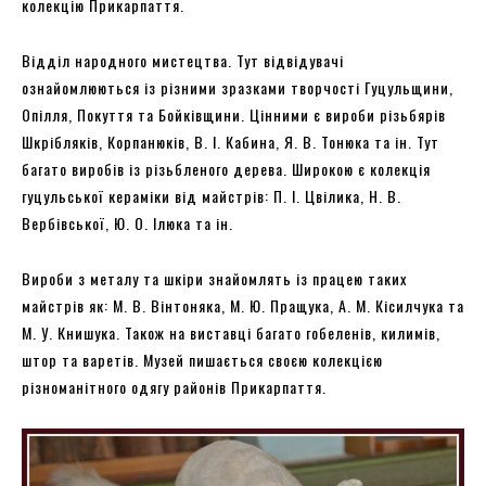
колекцію Прикарпаття.
Відділ народного мистецтва. Тут відвідувачі
ознайомлюються із різними зразками творчості Гуцульщини,
Опілля, Покуття та Бойківщини. Цінними є вироби різьбярів
Шкрібляків, Корпанюків, В. І. Кабина, Я. В. Тонюка та ін. Тут
багато виробів із різьбленого дерева. Широкою є колекція
гуцульської кераміки від майстрів: П. І. Цвілика, Н. В.
Вербівської, Ю. О. Ілюка та ін.
Вироби з металу та шкіри знайомлять із працею таких
майстрів як: М. В. Вінтоняка, М. Ю. Пращука, А. М. Кісилчука та
М. У. Книшука. Також на виставці багато гобеленів, килимів,
штор та варетів. Музей пишається своєю колекцією
різноманітного одягу районів Прикарпаття.