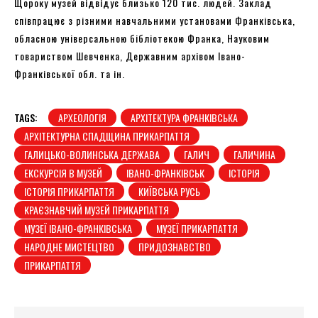
Щороку музей відвідує близько 120 тис. людей. Заклад
співпрацює з різними навчальними установами Франківська,
обласною універсальною бібліотекою Франка, Науковим
товариством Шевченка, Державним архівом Івано-
Франківської обл. та ін.
TAGS:
АРХЕОЛОГІЯ
АРХІТЕКТУРА ФРАНКІВСЬКА
АРХІТЕКТУРНА СПАДЩИНА ПРИКАРПАТТЯ
ГАЛИЦЬКО-ВОЛИНСЬКА ДЕРЖАВА
ГАЛИЧ
ГАЛИЧИНА
ЕКСКУРСІЯ В МУЗЕЙ
ІВАНО-ФРАНКІВСЬК
ІСТОРІЯ
ІСТОРІЯ ПРИКАРПАТТЯ
КИЇВСЬКА РУСЬ
КРАЄЗНАВЧИЙ МУЗЕЙ ПРИКАРПАТТЯ
МУЗЕЇ ІВАНО-ФРАНКІВСЬКА
МУЗЕЇ ПРИКАРПАТТЯ
НАРОДНЕ МИСТЕЦТВО
ПРИДОЗНАВСТВО
ПРИКАРПАТТЯ