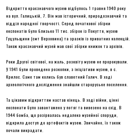
Відкриття краєзнавчого музею відбулось 1 травня 1940 року
на вул. Галицькій, 7. Він мав історичний, природознавчий та
відділ народної творчості. Серед початкової збірки
експонатів було близько 11 тис. збірок із Покуття, музею
Гуцульщини (смт Верховина) та зразків із приватних колекцій.
Також краєзнавчий музей мав свої збірки книжок та архівів.
Роки Другої світової, на жаль, розквіту музею не пророкували.
У 1941 були проведено розкопки, з ініціативи музею, в с.
Крилос. Саме там колись був славетний Галич. В ході
археологічного дослідження знайшли староруське поселення.
Та цікавим відкриттям настав кінець. В ході війни, цінні
експонати було завантажено у потяг та вивезено на схід. В
1944 бомба, що розірвалась недалеко музейної споруди,
відкрила доступ до артефактів музею. Звичайно, їх також
почали викрадати.