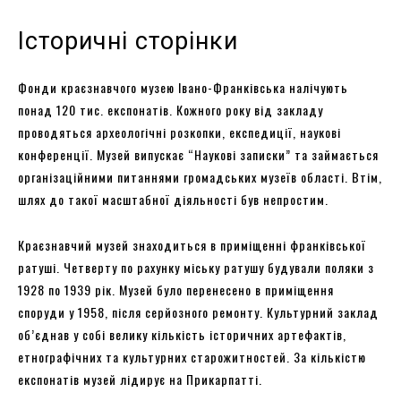
Історичні сторінки
Фонди краєзнавчого музею Івано-Франківська налічують
понад 120 тис. експонатів. Кожного року від закладу
проводяться археологічні розкопки, експедиції, наукові
конференції. Музей випускає “Наукові записки” та займається
організаційними питаннями громадських музеїв області. Втім,
шлях до такої масштабної діяльності був непростим.
Краєзнавчий музей знаходиться в приміщенні франківської
ратуші. Четверту по рахунку міську ратушу будували поляки з
1928 по 1939 рік. Музей було перенесено в приміщення
споруди у 1958, після серйозного ремонту. Культурний заклад
об’єднав у собі велику кількість історичних артефактів,
етнографічних та культурних старожитностей. За кількістю
експонатів музей лідирує на Прикарпатті.