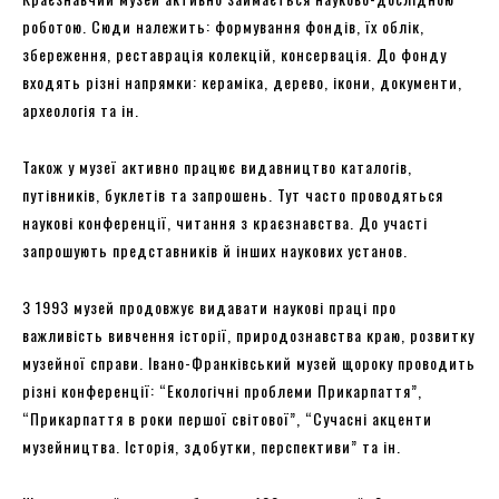
роботою. Сюди належить: формування фондів, їх облік,
збереження, реставрація колекцій, консервація. До фонду
входять різні напрямки: кераміка, дерево, ікони, документи,
археологія та ін.
Також у музеї активно працює видавництво каталогів,
путівників, буклетів та запрошень. Тут часто проводяться
наукові конференції, читання з краєзнавства. До участі
запрошують представників й інших наукових установ.
З 1993 музей продовжує видавати наукові праці про
важливість вивчення історії, природознавства краю, розвитку
музейної справи. Івано-Франківський музей щороку проводить
різні конференції: “Екологічні проблеми Прикарпаття”,
“Прикарпаття в роки першої світової”, “Сучасні акценти
музейництва. Історія, здобутки, перспективи” та ін.