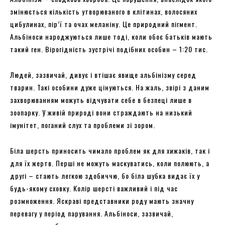
змінюється кількість утворюваного в клітинах, волосяних
цибулинах, пір’ї та очах меланіну. Це природний пігмент.
Альбіноси народжуються лише тоді, коли обоє батьків мають
такий ген. Вірогідність зустрічі подібних особин – 1:20 тис.
Людей, зазвичай, дивує і втішає явище альбінізму серед
тварин. Такі особини дуже цінуються. На жаль, звірі з даним
захворюванням можуть відчувати себе в безпеці лише в
зоопарку. У живій природі вони страждають на низький
імунітет, поганий слух та проблеми зі зором.
Біла шерсть приносить чимало проблем як для хижаків, так і
для їх жертв. Перші не можуть маскуватись, коли полюють, а
другі – стають легкою здобиччю, бо біла шубка видає їх у
будь-якому сховку. Колір шерсті важливий і під час
розмноження. Яскраві представники роду мають значну
перевагу у період парування. Альбіноси, зазвичай,