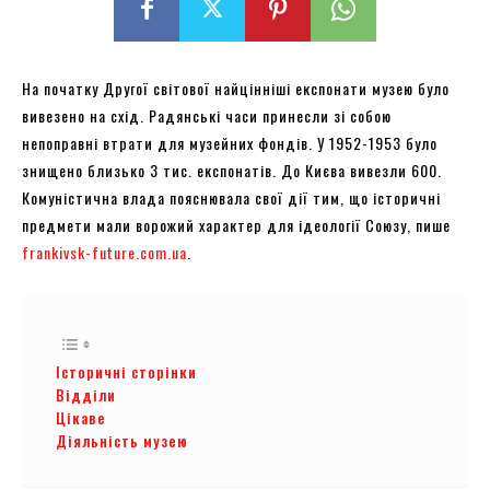
На початку Другої світової найцінніші експонати музею було
вивезено на схід. Радянські часи принесли зі собою
непоправні втрати для музейних фондів. У 1952-1953 було
знищено близько 3 тис. експонатів. До Києва вивезли 600.
Комуністична влада пояснювала свої дії тим, що історичні
предмети мали ворожий характер для ідеології Союзу, пише
frankivsk-future.com.ua
.
Історичні сторінки
Відділи
Цікаве
Діяльність музею