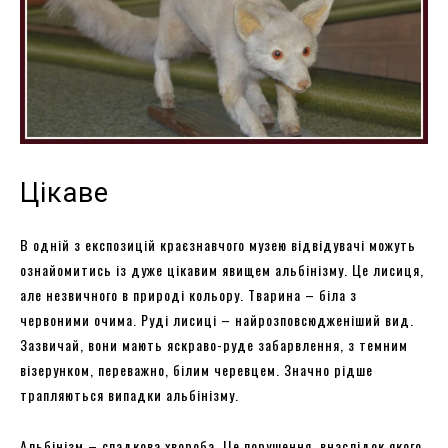
Цікаве
В одній з експозицій краєзнавчого музею відвідувачі можуть
ознайомитись із дуже цікавим явищем альбінізму. Це лисиця,
але незвичного в природі кольору. Тварина – біла з
червоними очима. Руді лисиці – найрозповсюдженіший вид.
Зазвичай, вони мають яскраво-руде забарвлення, з темним
візерунком, переважно, білим черевцем. Значно рідше
трапляються випадки альбінізму.
Альбінізм – спадкова хвороба. Це порушення, внаслідок якого