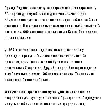
Прихід Радянського союзу не пророкував нічого хорошого. У
50-ті роки для музейних фондів почались чорні дні.
Комуністична рука почала планове знищення близько 3 тис.
експонатів. Вони вважались ворожими радянській владі та їх
світогляду. 600 експонатів передали до Києва. Про них досі
нічого не відомо.
У 1957 старожитності, що залишились, передали у
приміщення ратуші. Там саме завершився ремонт. За
проєктом, приміщення повинні були мати не лише
розважальний характер. Другий та третій поверхи відвели
для Покутського музею, бібліотеки та архіву. Так задумав
архітектор Станіслав Треля.
До сучасності краєзнавчий музей дійшов як серйозний
осередок науки, культури та освіти Прикарпаття. Відвідувачі
можуть ознайомитись із виставками природничого,