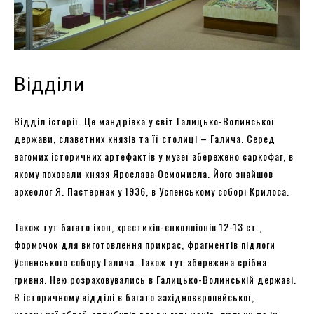
Відділи
Відділ історії. Це мандрівка у світ Галицько-Волинської
держави, славетних князів та її столиці – Галича. Серед
вагомих історичних артефактів у музеї збережено саркофаг, в
якому поховали князя Ярослава Осмомисла. Його знайшов
археолог Я. Пастернак у 1936, в Успенському соборі Крилоса.
Також тут багато ікон, хрестиків-енколпіонів 12-13 ст.,
формочок для виготовлення прикрас, фрагментів підлоги
Успенського собору Галича. Також тут збережена срібна
гривня. Нею розраховувались в Галицько-Волинській державі.
В історичному відділі є багато західноєвропейської,