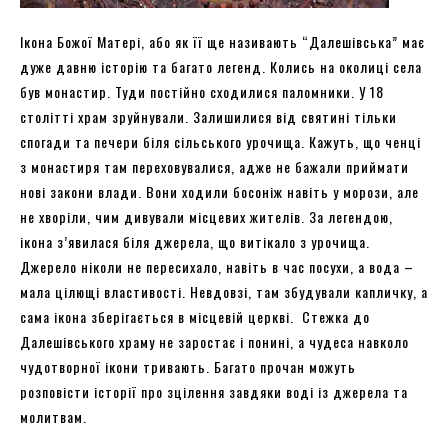
Ікона Божої Матері, або як її ще називають “Далешівська” має
дуже давню історію та багато легенд. Колись на околиці села
був монастир. Туди постійно сходилися паломники. У 18
столітті храм зруйнували. Залишилися від святині тільки
спогади та печери біля сільського урочища. Кажуть, що ченці
з монастиря там переховувалися, адже не бажали приймати
нові закони влади. Вони ходили босоніж навіть у морози, але
не хворіли, чим дивували місцевих жителів. За легендою,
ікона з’явилася біля джерела, що витікало з урочища.
Джерело ніколи не пересихало, навіть в час посухи, а вода –
мала цілющі властивості. Невдовзі, там збудували капличку, а
сама ікона зберігається в місцевій церкві. Стежка до
Далешівського храму не заростає і понині, а чудеса навколо
чудотворної ікони тривають. Багато прочан можуть
розповісти історії про зцілення завдяки воді із джерела та
молитвам.