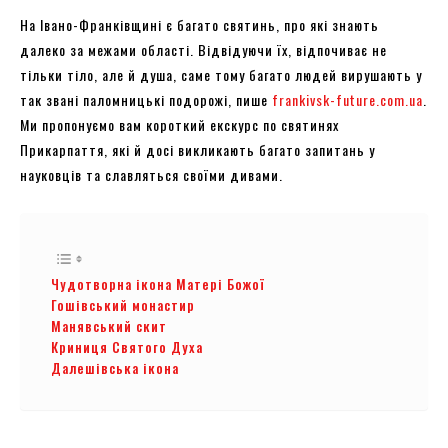
На Івано-Франківщині є багато святинь, про які знають
далеко за межами області. Відвідуючи їх, відпочиває не
тільки тіло, але й душа, саме тому багато людей вирушають у
так звані паломницькі подорожі, пише
frankivsk-future.com.ua
.
Ми пропонуємо вам короткий екскурс по святинях
Прикарпаття, які й досі викликають багато запитань у
науковців та славляться своїми дивами.
Чудотворна ікона Матері Божої
Гошівський монастир
Манявський скит
Криниця Святого Духа
Далешівська ікона