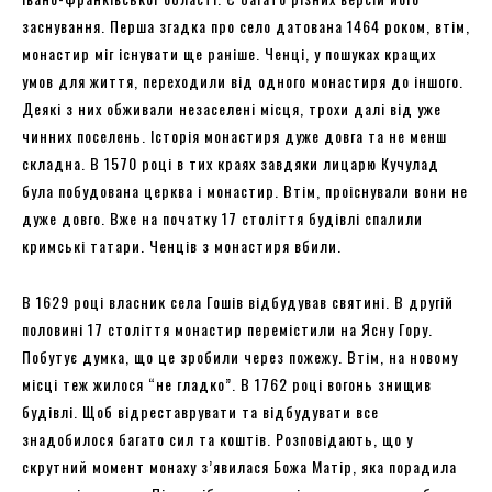
заснування. Перша згадка про село датована 1464 роком, втім,
монастир міг існувати ще раніше. Ченці, у пошуках кращих
умов для життя, переходили від одного монастиря до іншого.
Деякі з них обживали незаселені місця, трохи далі від уже
чинних поселень. Історія монастиря дуже довга та не менш
складна. В 1570 році в тих краях завдяки лицарю Кучулад
була побудована церква і монастир. Втім, проіснували вони не
дуже довго. Вже на початку 17 століття будівлі спалили
кримські татари. Ченців з монастиря вбили.
В 1629 році власник села Гошів відбудував святині. В другій
половині 17 століття монастир перемістили на Ясну Гору.
Побутує думка, що це зробили через пожежу. Втім, на новому
місці теж жилося “не гладко”. В 1762 році вогонь знищив
будівлі. Щоб відреставрувати та відбудувати все
знадобилося багато сил та коштів. Розповідають, що у
скрутний момент монаху з’явилася Божа Матір, яка порадила