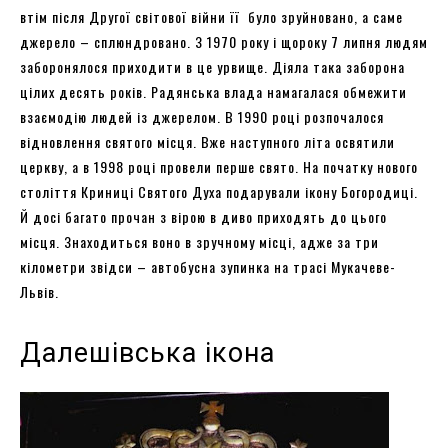
втім після Другої світової війни її було зруйновано, а саме
джерело – сплюндровано. З 1970 року і щороку 7 липня людям
заборонялося приходити в це урвище. Діяла така заборона
цілих десять років. Радянська влада намагалася обмежити
взаємодію людей із джерелом. В 1990 році розпочалося
відновлення святого місця. Вже наступного літа освятили
церкву, а в 1998 році провели перше свято. На початку нового
століття Криниці Святого Духа подарували ікону Богородиці.
Й досі багато прочан з вірою в диво приходять до цього
місця. Знаходиться воно в зручному місці, адже за три
кілометри звідси – автобусна зупинка на трасі Мукачеве-
Львів.
Далешівська ікона