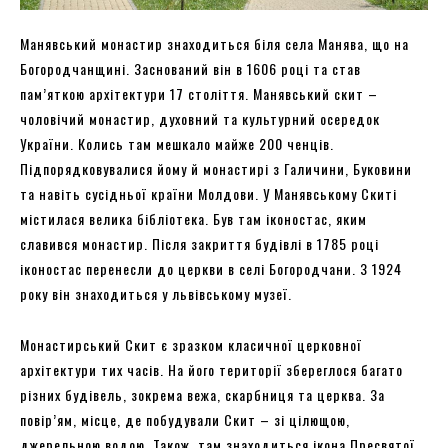
Манявський монастир знаходиться біля села Манява, що на
Богородчанщині. Заснований він в 1606 році та став
пам’яткою архітектури 17 століття. Манявський скит –
чоловічий монастир, духовний та культурний осередок
України. Колись там мешкало майже 200 ченців.
Підпорядковувалися йому й монастирі з Галичини, Буковини
та навіть сусідньої країни Молдови. У Манявському Скиті
містилася велика бібліотека. Був там іконостас, яким
славився монастир. Після закриття будівлі в 1785 році
іконостас перенесли до церкви в селі Богородчани. З 1924
року він знаходиться у львівському музеї.
Монастирський Скит є зразком класичної церковної
архітектури тих часів. На його території збереглося багато
різних будівель, зокрема вежа, скарбниця та церква. За
повір’ям, місце, де побудували Скит – зі цілющою,
джерельною водою. Також, там знаходиться ікона Пресвятої