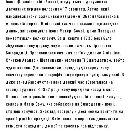
Івано-Франківській області, згадується в документах
датованих першою половиною 17 століття. Автор, який
намалював ікону, залишився невідомим. Зберігалася ікона в
маленькій церкві. В літописі тих часів вказано, що завдяки
дивам, які виконувала ікона Матері Божої, дами Потоцькі
пожертвували велику суму. За ці кошти в 1736 році було
збудовано нову церкву, яку назвали на честь Пресвятої
Богородиці. Прославилася святиня своїми дивами й пізніше.
Єпископ Атанасій Шептицький оголосив її благодатною, тобто
чудотворною. У післявоєнний період чудотворну ікону
спочатку перенесли в парафіяльну церкву в сусідньому селі. В
дуже занедбаному стані вона деякий час зберігалася на
горищі будинку. В 1992 році ікону передали назад в село
Погоня. Там її розмістили в новозбудованій каплиці. Кажуть,
колись в Матір Божу, яка зображена на благодатній іконі,
стріляв комуніст. Знак від пострілу й досі можна помітити на
правій руці Богородиці. Втім, вона не перестає допомагати
всім, хто приходить до неї та просить про підтримку.