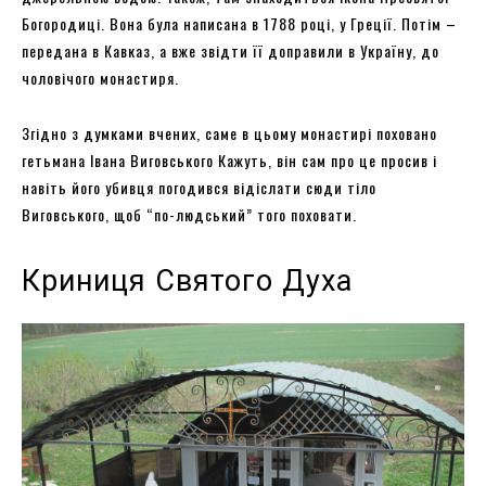
Богородиці. Вона була написана в 1788 році, у Греції. Потім –
передана в Кавказ, а вже звідти її доправили в Україну, до
чоловічого монастиря.
Згідно з думками вчених, саме в цьому монастирі поховано
гетьмана Івана Виговського Кажуть, він сам про це просив і
навіть його убивця погодився відіслати сюди тіло
Виговського, щоб “по-людський” того поховати.
Криниця Святого Духа