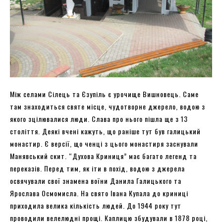
Між селами Сілець та Єзупіль є урочище Вишновець. Саме
там знаходиться святе місце, чудотворне джерело, водою з
якого зцілювалися люди. Слава про нього пішла ще з 13
століття. Деякі вчені кажуть, що раніше тут був галицький
монастир. Є версії, що ченці з цього монастиря заснували
Манявський скит. “Духова Криниця” має багато легенд та
переказів. Перед тим, як іти в похід, водою з джерела
освячували свої знамена воїни Данила Галицького та
Ярослава Осмомисла. На свято Івана Купала до криниці
приходила велика кількість людей. До 1944 року тут
проводили велелюдні прощі. Каплицю збудували в 1878 році,