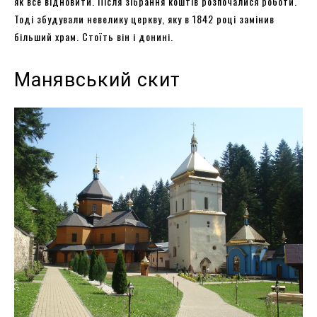
як все відновити. Після зібрання коштів розпочалися роботи.
Тоді збудували невелику церкву, яку в 1842 році замінив
більший храм. Стоїть він і донині.
Манявський скит