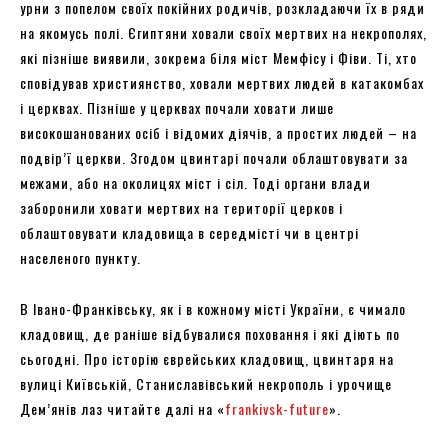
урни з попелом своїх покійних родичів, розкладаючи їх в ряди
на якомусь полі. Єгиптяни ховали своїх мертвих на некрополях,
які пізніше виявили, зокрема біля міст Мемфісу і Фіви. Ті, хто
сповідував християнство, ховали мертвих людей в катакомбах
і церквах. Пізніше у церквах почали ховати лише
високошанованих осіб і відомих діячів, а простих людей – на
подвір’ї церкви. Згодом цвинтарі почали облаштовувати за
межами, або на околицях міст і сіл. Тоді органи влади
заборонили ховати мертвих на території церков і
облаштовувати кладовища в середмісті чи в центрі
населеного пункту.
В Івано-Франківську, як і в кожному місті України, є чимало
кладовищ, де раніше відбувалися поховання і які діють по
сьогодні. Про історію єврейських кладовищ, цвинтаря на
вулиці Київській, Станиславівський некрополь і урочище
Дем’янів лаз читайте далі на «
frankivsk-future
».