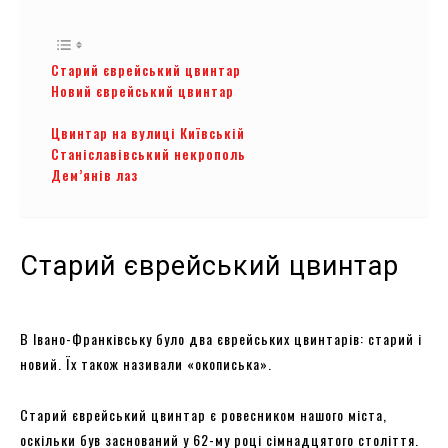
Старий єврейський цвинтар
Новий єврейський цвинтар
Цвинтар на вулиці Київській
Станіславівський некрополь
Дем’янів лаз
Старий єврейський цвинтар
В Івано-Франківську було два єврейських цвинтарів: старий і
новий. Їх також називали «окописька».
Старий єврейський цвинтар є ровесником нашого міста,
оскільки був заснований у 62-му році сімнадцятого століття.