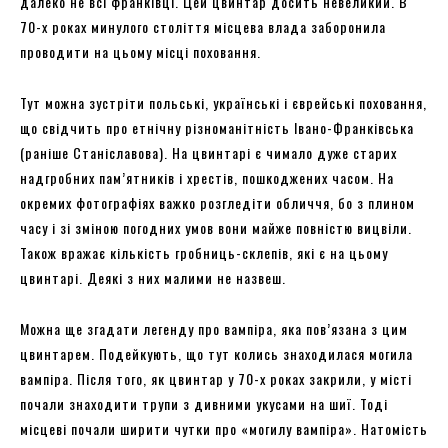
далеко не всі франківці. Цей цвинтар досить невеликий. В
70-х роках минулого століття місцева влада заборонила
проводити на цьому місці поховання.
Тут можна зустріти польські, українські і єврейські поховання,
що свідчить про етнічну різноманітність Івано-Франківська
(раніше Станіславова). На цвинтарі є чимало дуже старих
надгробних пам’ятників і хрестів, пошкоджених часом. На
окремих фотографіях важко розгледіти обличчя, бо з плином
часу і зі зміною погодних умов вони майже повністю вицвіли.
Також вражає кількість гробниць-склепів, які є на цьому
цвинтарі. Деякі з них малими не назвеш.
Можна ще згадати легенду про вампіра, яка пов’язана з цим
цвинтарем. Подейкують, що тут колись знаходилася могила
вампіра. Після того, як цвинтар у 70-х роках закрили, у місті
почали знаходити трупи з дивними укусами на шиї. Тоді
місцеві почали ширити чутки про «могилу вампіра». Натомість