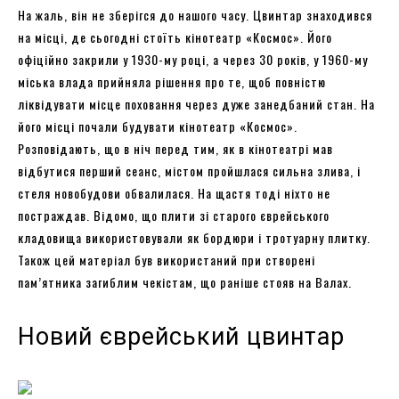
На жаль, він не зберігся до нашого часу. Цвинтар знаходився
на місці, де сьогодні стоїть кінотеатр «Космос». Його
офіційно закрили у 1930-му році, а через 30 років, у 1960-му
міська влада прийняла рішення про те, щоб повністю
ліквідувати місце поховання через дуже занедбаний стан. На
його місці почали будувати кінотеатр «Космос».
Розповідають, що в ніч перед тим, як в кінотеатрі мав
відбутися перший сеанс, містом пройшлася сильна злива, і
стеля новобудови обвалилася. На щастя тоді ніхто не
постраждав. Відомо, що плити зі старого єврейського
кладовища використовували як бордюри і тротуарну плитку.
Також цей матеріал був використаний при створені
пам’ятника загиблим чекістам, що раніше стояв на Валах.
Новий єврейський цвинтар