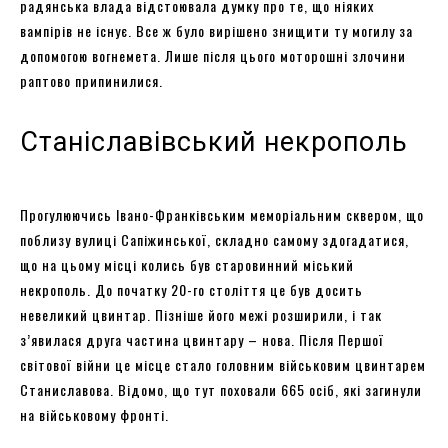
радянська влада відстоювала думку про те, що ніяких
вампірів не існує. Все ж було вирішено знищити ту могилу за
допомогою вогнемета. Лише після цього моторошні злочини
раптово припинилися.
Станіславівський некрополь
Прогулюючись Івано-Франківським меморіальним сквером, що
поблизу вулиці Сапіжинської, складно самому здогадатися,
що на цьому місці колись був старовинний міський
некрополь. До початку 20-го століття це був досить
невеликий цвинтар. Пізніше його межі розширили, і так
з’явилася друга частина цвинтару – нова. Після Першої
світової війни це місце стало головним військовим цвинтарем
Станиславова. Відомо, що тут поховали 665 осіб, які загинули
на військовому фронті.