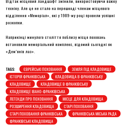
Відтак місцевий ландшафт змінили, використовуючи важку
техніку. Але це не стало на перешкоді членам місцевого
відділення «Меморіал», які у 1989-му році провели успішні
розкопки.
Наприкінці минулого століття поблизу місця поховань
встановили меморіальний комплекс, відомий сьогодні як
«Дем’янів лаз».
TAGS:
ЄВРЕЙСЬКІ ПОХОВАННЯ
ЗЕМЛЯ ПІД КЛАДОВИЩЕ
ІСТОРІЯ ФРАНКІВСЬКА
КЛАДОВИЩА В ФРАНКІВСЬКУ
КЛАДОВИЩЕ
КЛАДОВИЩЕ В ФРАНКІВСЬКУ
КЛАДОВИЩЕ ІВАНО-ФРАНКІВСЬКА
ЛЕГЕНДИ ПРО ПОХОВАННЯ
МІСЦЕ ДЛЯ КЛАДОВИЩА
РОЗШИРЕННЯ КЛАДОВИЩА
СТАРІ ПОХОВАННЯ
СТАРІ ПОХОВАННЯ ФРАНКІВСЬКА
ФРАНКІВСЬКА МІСЬКА РАДА
ФРАНКІВСЬКІ КЛАДОВИЩА