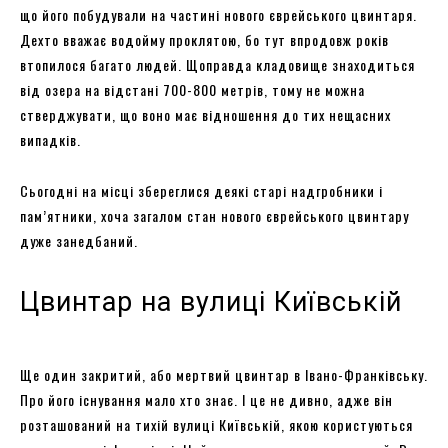
що його побудували на частині нового єврейського цвинтаря.
Дехто вважає водойму проклятою, бо тут впродовж років
втопилося багато людей. Щоправда кладовище знаходиться
від озера на відстані 700-800 метрів, тому не можна
стверджувати, що воно має відношення до тих нещасних
випадків.
Сьогодні на місці збереглися деякі старі надгробники і
пам’ятники, хоча загалом стан нового єврейського цвинтару
дуже занедбаний.
Цвинтар на вулиці Київській
Ще один закритий, або мертвий цвинтар в Івано-Франківську.
Про його існування мало хто знає. І це не дивно, адже він
розташований на тихій вулиці Київській, якою користуються