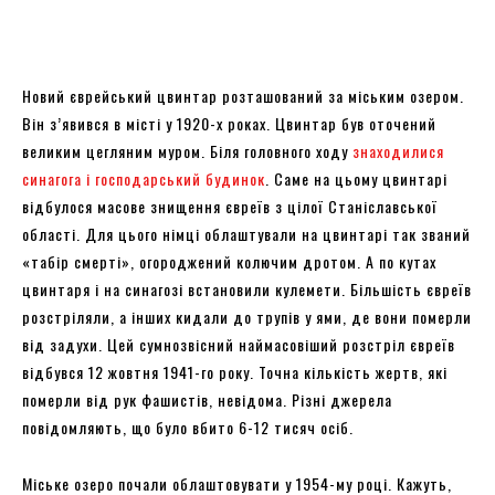
Новий єврейський цвинтар розташований за міським озером.
Він з’явився в місті у 1920-х роках. Цвинтар був оточений
великим цегляним муром. Біля головного ходу
знаходилися
синагога і господарський будинок
. Саме на цьому цвинтарі
відбулося масове знищення євреїв з цілої Станіславської
області. Для цього німці облаштували на цвинтарі так званий
«табір смерті», огороджений колючим дротом. А по кутах
цвинтаря і на синагозі встановили кулемети. Більшість євреїв
розстріляли, а інших кидали до трупів у ями, де вони померли
від задухи. Цей сумнозвісний наймасовіший розстріл євреїв
відбувся 12 жовтня 1941-го року. Точна кількість жертв, які
померли від рук фашистів, невідома. Різні джерела
повідомляють, що було вбито 6-12 тисяч осіб.
Міське озеро почали облаштовувати у 1954-му році. Кажуть,