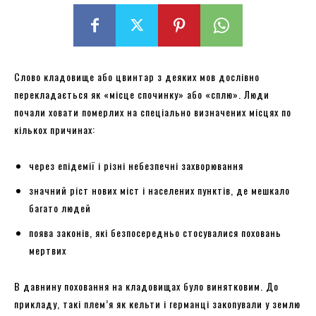
Слово кладовище або цвинтар з деяких мов дослівно
перекладається як «місце спочинку» або «сплю». Люди
почали ховати померлих на спеціально визначених місцях по
кількох причинах:
через епідемії і різні небезпечні захворювання
значний ріст нових міст і населених пунктів, де мешкало
багато людей
поява законів, які безпосередньо стосувалися поховань
мертвих
В давнину поховання на кладовищах було винятковим. До
прикладу, такі плем’я як кельти і германці закопували у землю