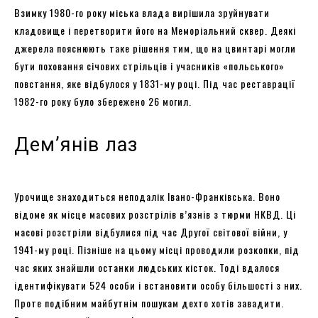
Взимку 1980-го року міська влада вирішила зруйнувати
кладовище і перетворити його на Меморіальний сквер. Деякі
джерела пояснюють таке рішення тим, що на цвинтарі могли
бути поховання січових стрільців і учасників «польського»
повстання, яке відбулося у 1831-му році. Під час реставрації
1982-го року було збережено 26 могил.
Дем’янів лаз
Урочище знаходиться неподалік Івано-Франківська. Воно
відоме як місце масових розстрілів в’язнів з тюрми НКВД. Ці
масові розстріли відбулися під час Другої світової війни, у
1941-му році. Пізніше на цьому місці проводили розкопки, під
час яких знайшли останки людських кісток. Тоді вдалося
ідентифікувати 524 особи і встановити особу більшості з них.
Проте подібним майбутнім пошукам дехто хотів завадити.