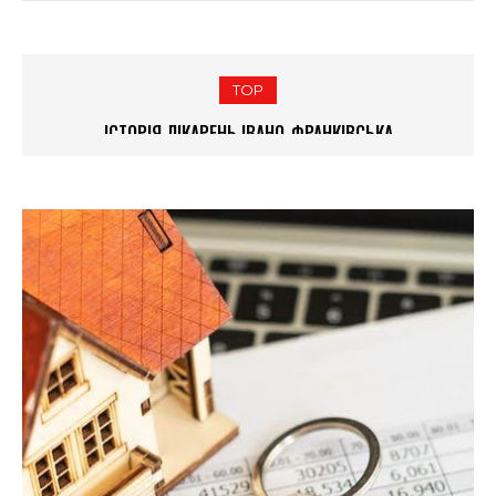
TOP
ЄВРЕЙСЬКІ ПОХОВАННЯ, СТАРОВИННИЙ НЕКРОПОЛЬ І
ІСТОРІЯ ЛІКАРЕНЬ ІВАНО-ФРАНКІВСЬКА
МОГИЛА ВАМПІРА: ІСТОРІЯ МІСЬКИХ КЛАДОВИЩ ІВАНО-
ФРАНКІВСЬКА