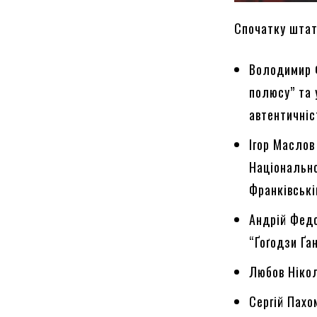
Спочатку штат
Володимир Ф
полюсу” та 
автентичні
Ігор Маслов
Національно
Франківські
Андрій Федо
“Ґоґодзи Ґан
Любов Нікол
Сергій Пахо