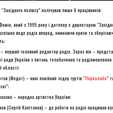
 “Західного полюсу” налічував лише 6 працівників:
омін, який з 1995 року і дотепер є директором “Західн
успішно веде радіо вперед, оминаючи кризи та зберігаю
сть;
 – перший головний редактор радіо. Зараз він – предст
ї ради України з питань телебачення та радіомовлення 
й області;
тов (Федот) – нині покійний лідер гуртів “
Перкалаба
” т
скі”;
аєнко – народна артистка України;
мов (Сергій Капітанов) – до роботи на радіо працював ку