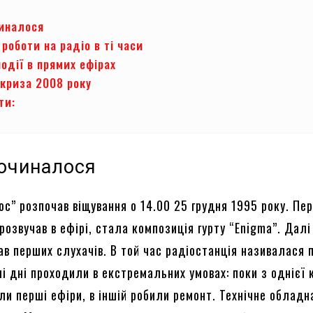
чиналося
роботи на радіо в ті часи
події в прямих ефірах
 криза 2008 року
ти:
починалося
юс” розпочав віщування о 14.00 25 грудня 1995 року. Пе
розвучав в ефірі, стала композиція гурту “Enigma”. Далі
ав перших слухачів. В той час радіостанція називалася 
і дні проходили в екстремальних умовах: поки з однієї 
ли перші ефіри, в іншій робили ремонт. Технічне обладн