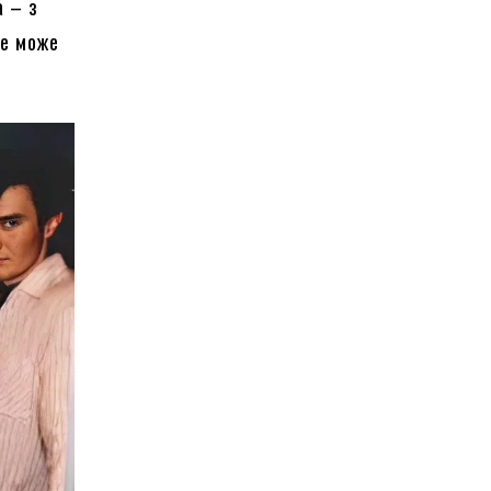
а – з
це може