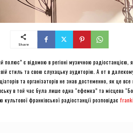
Share
ий полюс” є відомою в регіоні музичною радіостанцією, 
свій стиль та свою слухацьку аудиторію. А от в далеком
ніціаторів та організаторів не знав достеменно, як це все
вську в той час була лише одна “ефемка” та місцева “Б
ію культової франківської радіостанції розповідає
frank