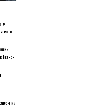
ого
чи його
авник
в Івано-
а
харем на