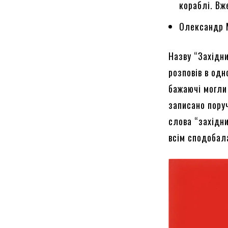
кораблі. Вж
Олександр 
Назву “Західн
розповів в одн
бажаючі могли 
записано поруч
слова “західн
всім сподобал