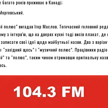
е багато років проживає в Канаді;
Морговський.
ий полюс” вигадав Ігор Маслов. Тогочасний головний ред
ому з інтерв’ю, що на дверях кухні тоді висів плакат, де 
записати свої ідеї щодо майбутньої назви. Два з варіан
: “західний щось” і “музичний полюс”. Працівники раді
ий” та “полюс”, таким чином отримавши оригінальну назв
ась.