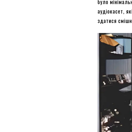
було мінімаль
аудіокасет, як
здатися смішн