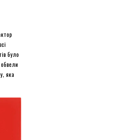
актор
всі
тів було
о обвели
у, яка