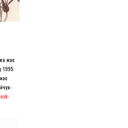
яка має
у 1995
 має
ойчук-
ivsk-