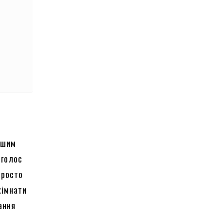
ршим
 голос
просто
кімнати
ання