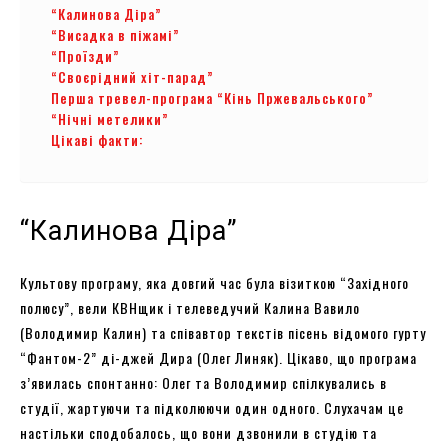
“Калинова Діра”
“Висадка в піжамі”
“Проїзди”
“Своєрідний хіт-парад”
Перша тревел-програма “Кінь Пржевальського”
“Нічні метелики”
Цікаві факти:
“Калинова Діра”
Культову програму, яка довгий час була візиткою “Західного
полюсу”, вели КВНщик і телеведучий Калина Вавило
(Володимир Калин) та співавтор текстів пісень відомого гурту
“Фантом-2” ді-джей Дира (Олег Линяк). Цікаво, що програма
з’явилась спонтанно: Олег та Володимир спілкувались в
студії, жартуючи та підколюючи один одного. Слухачам це
настільки сподобалось, що вони дзвонили в студію та