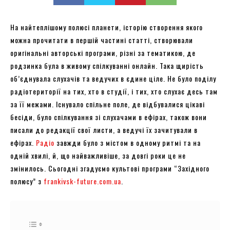
На найтеплішому полюсі планети, історію створення якого
можна прочитати в першій частині статті, створювали
оригінальні авторські програми, різні за тематикою, де
родзинка була в живому спілкуванні онлайн. Така щирість
об’єднувала слухачів та ведучих в єдине ціле. Не було поділу
радіотериторії на тих, хто в студії, і тих, хто слухає десь там
за її межами. Існувало спільне поле, де відбувалися цікаві
бесіди, було спілкування зі слухачами в ефірах, також вони
писали до редакції свої листи, а ведучі їх зачитували в
ефірах.
Радіо
завжди було з містом в одному ритмі та на
одній хвилі, й, що найважливіше, за довгі роки це не
змінилось. Сьогодні згадуємо культові програми “Західного
полюсу” з
frankivsk-future.com.ua
.