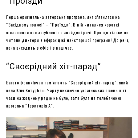
“Проїзди”
Перша оригінальна авторська програма, яка з’явилася на
“Західному полюсі” – “Проїзди”. В ній читалися короткі
оголошення про загублені та знайдені речі. Про що тільки не
читали диктори в ефірах цієї найстарішої програми! До речі,
вона виходить в ефір і в наш час.
“Своєрідний хіт-парад”
Багато франківчан пам’ятають “Своєрідний хіт-парад”, який
вела Юля Котурбаш. Чарту виключно українських пісень в ті
часи на жодному радіо не було, зате була на телебаченні
програма “Територія А”.