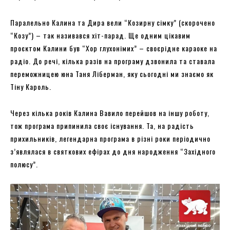
Паралельно Калина та Дира вели “Козирну сімку” (скорочено
“Козу”) – так називався хіт-парад. Ще одним цікавим
проєктом Калини був “Хор глухонімих” – своєрідне караоке на
радіо. До речі, кілька разів на програму дзвонила та ставала
переможницею юна Таня Ліберман, яку сьогодні ми знаємо як
Тіну Кароль.
Через кілька років Калина Вавило перейшов на іншу роботу,
тож програма припинила своє існування. Та, на радість
прихильників, легендарна програма в різні роки періодично
з’являлася в святкових ефірах до дня народження “Західного
полюсу”.