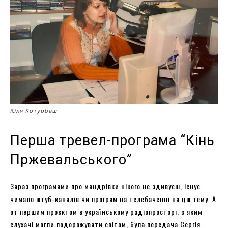
Юля Котурбаш
Перша тревел-програма “Кінь
Пржевальського”
Зараз програмами про мандрівки нікого не здивуєш, існує
чимало ютуб-каналів чи програм на телебаченні на цю тему. А
от першим проєктом в українському радіопросторі, з яким
слухачі могли подорожувати світом, була передача Сергія