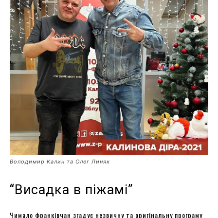
Володимир Калин та Олег Линяк
“Висадка в піжамі”
Чимало франківчан згадує незвичну та оригінальну програму