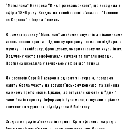
“Магеллана” Назарова “Кінь Пржевальського”, що виходила в
ефір з 1996 року. Згодом на телебаченні з’явилось “Галопом
по Європах” з Ігорем Пелихом.
В рамках проєкту “Магеллан” знайомив слухачів з цікавинками
якоїсь певної країни. Під кожну програму ретельно підбирали
музику – італійську, французьку, американську чи якусь іншу.
Ведучому часто телефонували слухачі та питали поради.
Програма виходила у вечірньому ефірі щоп’ятниці.
Як розповів Сергій Назаров в одному з інтерв’ю, програма
навіть брала участь на всеукраїнському конкурсі та зайняла
на ньому третє місце. Цікаво, що готували сюжети в “дикі”
часи без інтернету. Інформації було мало, її шукали в різних
книжках та журналах, відвідували бібліотеку.
Згодом на радіо з’явився інтернет. Крім ефірного, на радіо
був єдиний комп’ютер, за яким працював Ігор Маслов.