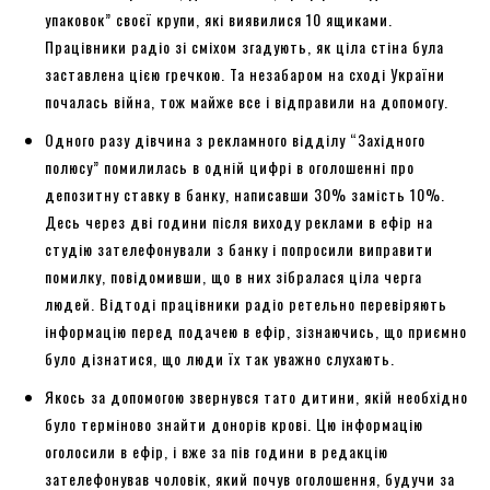
упаковок” своєї крупи, які виявилися 10 ящиками.
Працівники радіо зі сміхом згадують, як ціла стіна була
заставлена цією гречкою. Та незабаром на сході України
почалась війна, тож майже все і відправили на допомогу.
Одного разу дівчина з рекламного відділу “Західного
полюсу” помилилась в одній цифрі в оголошенні про
депозитну ставку в банку, написавши 30% замість 10%.
Десь через дві години після виходу реклами в ефір на
студію зателефонували з банку і попросили виправити
помилку, повідомивши, що в них зібралася ціла черга
людей. Відтоді працівники радіо ретельно перевіряють
інформацію перед подачею в ефір, зізнаючись, що приємно
було дізнатися, що люди їх так уважно слухають.
Якось за допомогою звернувся тато дитини, якій необхідно
було терміново знайти донорів крові. Цю інформацію
оголосили в ефір, і вже за пів години в редакцію
зателефонував чоловік, який почув оголошення, будучи за