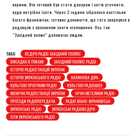
кермом. Він готовий був стати донором і хотів уточнити,
куди потрібно їхати. Через 3 години зібралося настільки
багато франківчан, готових допомогти, що тато звернувся в
редакцію з проханням зняти оголошення. Ось так
“Західний полюс” допомагає людям.
TAGS:
ВЕДУЧІ РАДІО ЗАХІДНИЙ ПОЛЮС
ВИСАДКА В ПІЖАМІ
ЗАХІДНИЙ ПОЛЮС РАДІО
ІСТОРІЯ РАДІОСТАНЦІЙ УКРАЇНИ
ІСТОРІЯ УКРАЇНСЬКОГО РАДІО
КАЛИНОВА ДІРА
КУЛЬТОВІ ПРОГРАМИ РАДІО
КУЛЬТОВІ РАДІОШОУ
МУЗИЧНІ РАДІОСТАНЦІЇ УКРАЇНИ
НІЧНІ МЕТЕЛИКИ РАДІО
ПРОЇЗДИ РАДІОПЕРЕДАЧА
РАДІО ІВАНО-ФРАНКІВСЬК
УКРАЇНСЬКЕ РАДІО
УКРАЇНСЬКІ РАДІОВЕДУЧІ
ХІТИ УКРАЇНСЬКОГО РАДІО