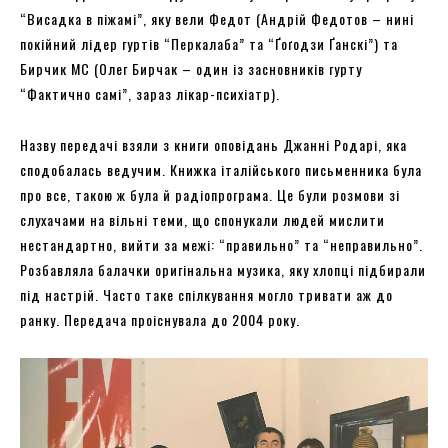
“Висадка в піжамі”, яку вели Федот (Андрій Федотов – нині
покійний лідер гуртів “Перкалаба” та “Ґоґодзи Ґанскі”) та
Бирчик МС (Олег Бирчак – один із засновників гурту
“Фактично самі”, зараз лікар-психіатр).
Назву передачі взяли з книги оповідань Джанні Родарі, яка
сподобалась ведучим. Книжка італійського письменника була
про все, такою ж була й радіопрограма. Це були розмови зі
слухачами на вільні теми, що спонукали людей мислити
нестандартно, вийти за межі: “правильно” та “неправильно”.
Розбавляла балачки оригінальна музика, яку хлопці підбирали
під настрій. Часто таке спілкування могло тривати аж до
ранку. Передача проіснувала до 2004 року.