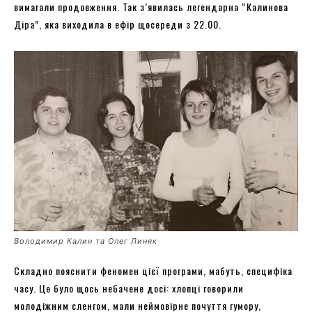
вимагали продовження. Так з’явилась легендарна “Калинова
Діра”, яка виходила в ефір щосереди з 22.00.
Володимир Калин та Олег Линяк
Складно пояснити феномен цієї програми, мабуть, специфіка
часу. Це було щось небачене досі: хлопці говорили
молодіжним сленгом, мали неймовірне почуття гумору,