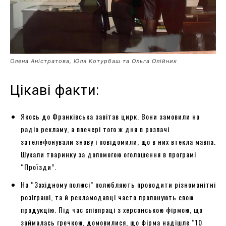
Олена Аністратова, Юля Котурбаш та Ольга Олійник
Цікаві факти:
Якось до Франківська завітав цирк. Вони замовили на
радіо рекламу, а ввечері того ж дня в розпачі
зателефонували знову і повідомили, що в них втекла мавпа.
Шукали тваринку за допомогою оголошення в програмі
“Проїзди”.
На “Західному полюсі” полюбляють проводити різноманітні
розіграші, та й рекламодавці часто пропонують свою
продукцію. Під час співпраці з херсонською фірмою, що
займалась гречкою, домовилися, що фірма надішле “10