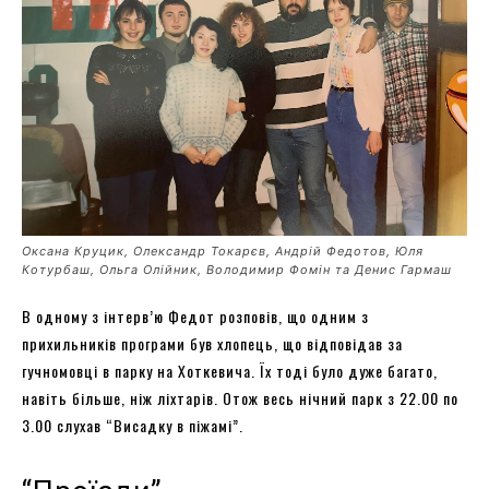
Оксана Круцик, Олександр Токарєв, Андрій Федотов, Юля
Котурбаш, Ольга Олійник, Володимир Фомін та Денис Гармаш
В одному з інтерв’ю Федот розповів, що одним з
прихильників програми був хлопець, що відповідав за
гучномовці в парку на Хоткевича. Їх тоді було дуже багато,
навіть більше, ніж ліхтарів. Отож весь нічний парк з 22.00 по
3.00 слухав “Висадку в піжамі”.