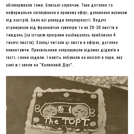
обговорювали теми, близькі слухачам. Таке дотепне та
неформальне спілкування в прямому ефірі, доповнене музикою
під настрій, било всі рекорди популярності. Ведучі
отримували від франківчан сувеніри та по 20-30 листів в
тиждень (за історію програми назбиралось приблизно 4
тисячі листів). Хлопці читали ці листи в ефірах, дотепно
коментуючи. Прихильники запрошували відомих діджеїв в
гості, і вони ходили. І навіть побували на весіллі в пари, яку
самі ж і звели на “Калиновій Дірі”.