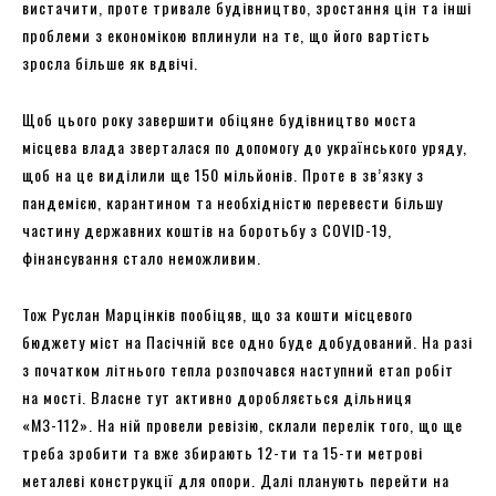
вистачити, проте тривале будівництво, зростання цін та інші
проблеми з економікою вплинули на те, що його вартість
зросла більше як вдвічі.
Щоб цього року завершити обіцяне будівництво моста
місцева влада зверталася по допомогу до українського уряду,
щоб на це виділили ще 150 мільйонів. Проте в зв’язку з
пандемією, карантином та необхідністю перевести більшу
частину державних коштів на боротьбу з COVID-19,
фінансування стало неможливим.
Тож Руслан Марцінків пообіцяв, що за кошти місцевого
бюджету міст на Пасічній все одно буде добудований. На разі
з початком літнього тепла розпочався наступний етап робіт
на мості. Власне тут активно доробляється дільниця
«МЗ-112». На ній провели ревізію, склали перелік того, що ще
треба зробити та вже збирають 12-ти та 15-ти метрові
металеві конструкції для опори. Далі планують перейти на