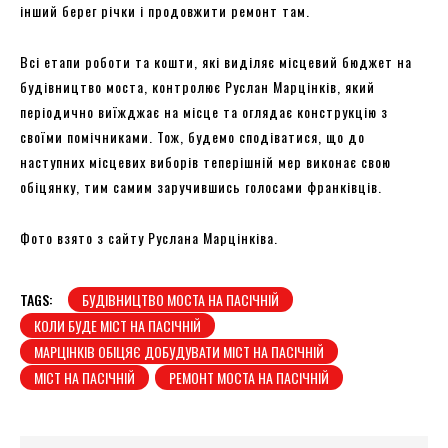
інший берег річки і продовжити ремонт там.
Всі етапи роботи та кошти, які виділяє місцевий бюджет на
будівництво моста, контролює Руслан Марцінків, який
періодично виїжджає на місце та оглядає конструкцію з
своїми помічниками. Тож, будемо сподіватися, що до
наступних місцевих виборів теперішній мер виконає свою
обіцянку, тим самим заручившись голосами франківців.
Фото взято з сайту Руслана Марцінківа.
TAGS:
БУДІВНИЦТВО МОСТА НА ПАСІЧНІЙ
КОЛИ БУДЕ МІСТ НА ПАСІЧНІЙ
МАРЦІНКІВ ОБІЦЯЄ ДОБУДУВАТИ МІСТ НА ПАСІЧНІЙ
МІСТ НА ПАСІЧНІЙ
РЕМОНТ МОСТА НА ПАСІЧНІЙ