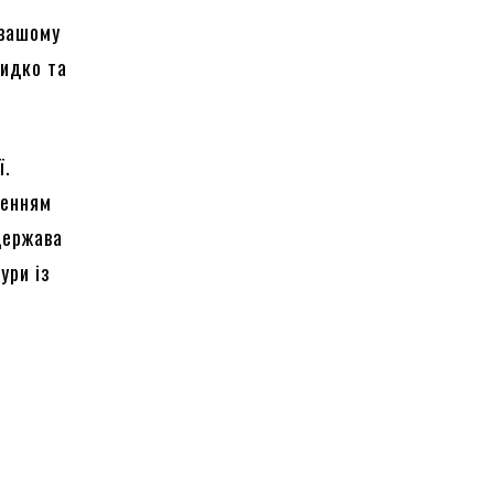
 вашому
видко та
ї.
ченням
держава
ури із