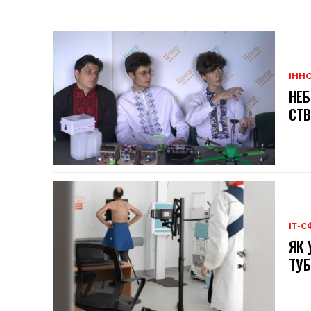
ІННО
НЕБ
СТВ
ІТ-С
ЯК 
ТУБ