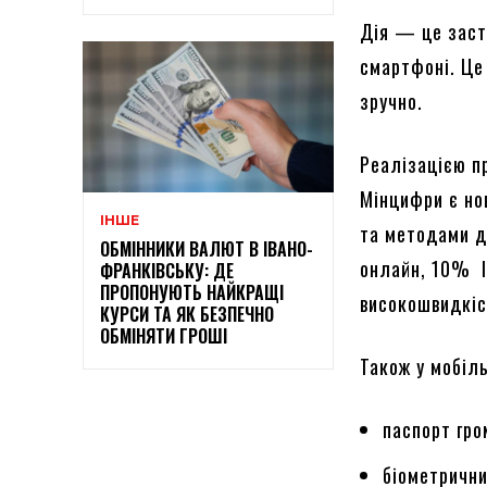
Дія — це засто
смартфоні. Це
зручно.
Реалізацією п
Мінцифри є но
ІНШЕ
та методами д
ОБМІННИКИ ВАЛЮТ В ІВАНО-
онлайн, 10% І
ФРАНКІВСЬКУ: ДЕ
ПРОПОНУЮТЬ НАЙКРАЩІ
високошвидкіс
КУРСИ ТА ЯК БЕЗПЕЧНО
ОБМІНЯТИ ГРОШІ
Також у мобіл
паспорт гро
біометрични