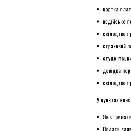
картка плат
водійське п
свідоцтво п
страховий п
студентськи
довідка пер
свідоцтво п
У пунктах конс
Як отримати
Подати заяв