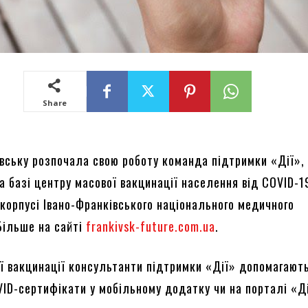
Share
івську розпочала свою роботу команда підтримки «Дії»,
 базі центру масової вакцинації населення від СOVID-1
корпусі Івано-Франківського національного медичного
 Більше на сайті
frankivsk-future.com.ua
.
ої вакцинації консультанти підтримки «Дії» допомагаю
VID-сертифікати у мобільному додатку чи на порталі «Д