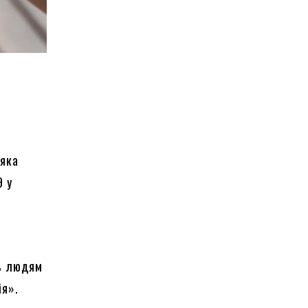
 яка
9 у
ть людям
ія».