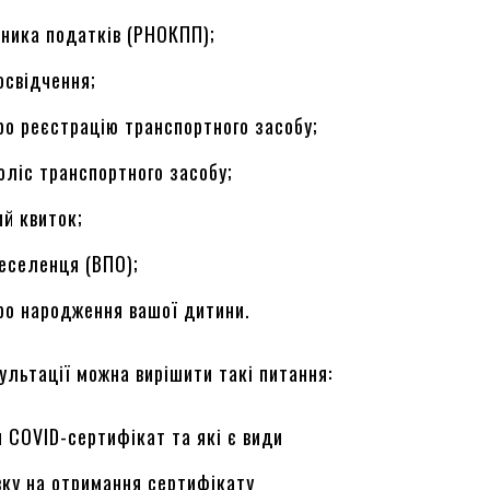
ника податків (РНОКПП);
освідчення;
ро реєстрацію транспортного засобу;
оліс транспортного засобу;
й квиток;
еселенця (ВПО);
ро народження вашої дитини.
ультації можна вирішити такі питання:
 COVID-сертифікат та які є види
ку на отримання сертифікату