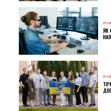
ІТ-С
ЯК 
НАП
ІТ-С
ТОЧ
ДОП