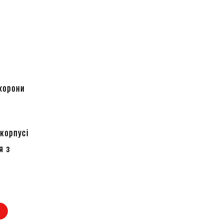
хорони
корпусі
я з