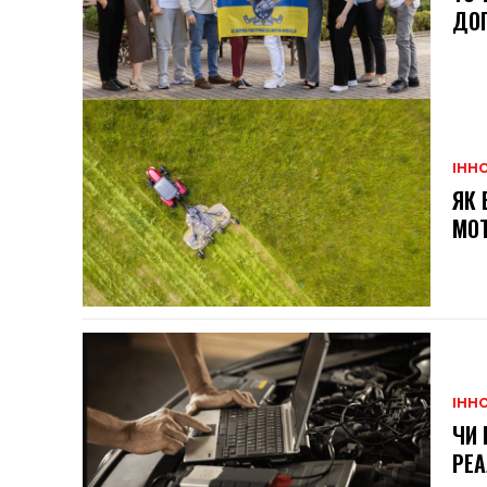
ДОП
ІННО
ЯК 
МОТ
ІННО
ЧИ 
РЕА