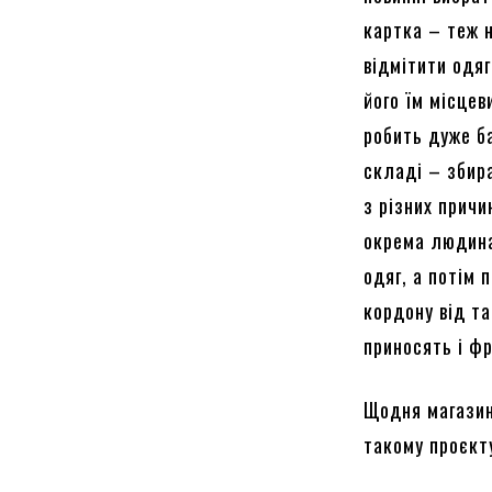
картка – теж 
відмітити одя
його їм місце
робить дуже ба
складі – збир
з різних прич
окрема людина
одяг, а потім
кордону від та
приносять і фр
Щодня магазин
такому проєкт