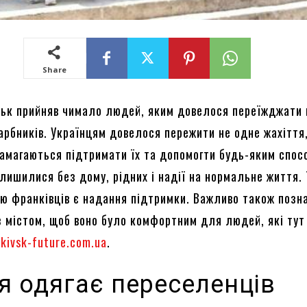
Share
ськ прийняв чимало людей, яким довелося переїжджати 
арбників. Українцям довелося пережити не одне жахіття,
намагаються підтримати їх та допомогти будь-яким спо
лишилися без дому, рідних і надії на нормальне життя.
єю франківців є надання підтримки. Важливо також позн
з містом, щоб воно було комфортним для людей, які тут
nkivsk-future.com.ua
.
я одягає переселенців