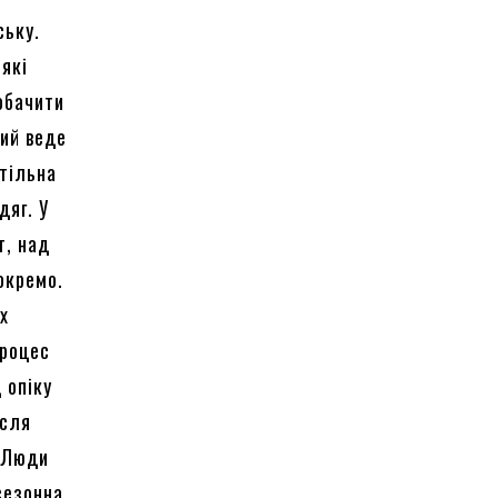
ську.
 які
обачити
кий веде
стільна
дяг. У
т, над
окремо.
х
процес
 опіку
ісля
. Люди
 сезонна