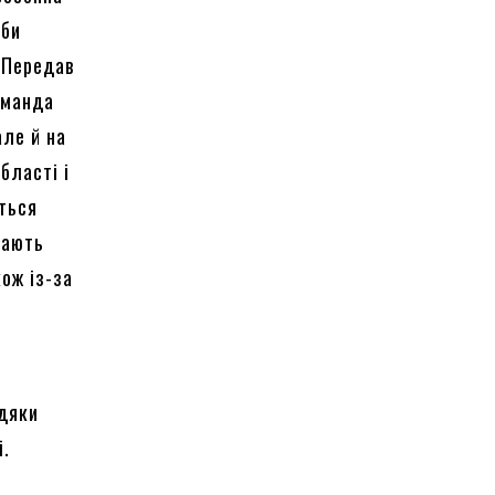
аби
 Передав
оманда
але й на
бласті і
ється
рають
ож із-за
і
вдяки
і.