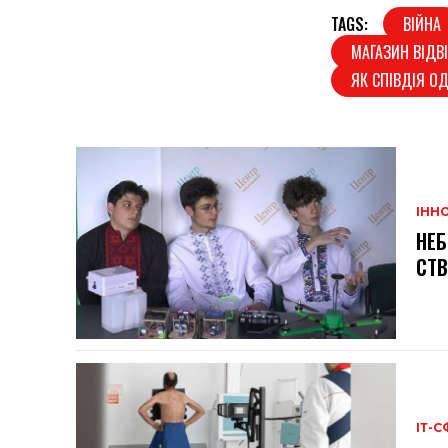
TAGS:
ВІЙНА
МАГАЗИН ВІДВ
ЯК СПІВДІЯ ОД
ІННО
НЕБ
СТВ
ІТ-С