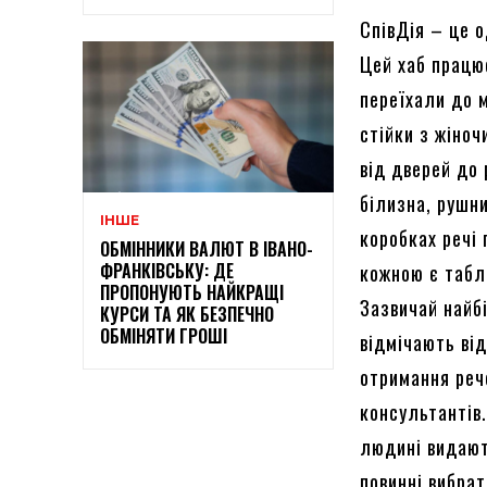
СпівДія – це о
Цей хаб працює
переїхали до 
стійки з жіно
від дверей до 
білизна, рушн
ІНШЕ
коробках речі 
ОБМІННИКИ ВАЛЮТ В ІВАНО-
ФРАНКІВСЬКУ: ДЕ
кожною є табл
ПРОПОНУЮТЬ НАЙКРАЩІ
Зазвичай найб
КУРСИ ТА ЯК БЕЗПЕЧНО
ОБМІНЯТИ ГРОШІ
відмічають ві
отримання реч
консультантів
людині видают
повинні вибрат