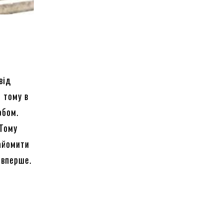
від
 тому в
собом.
 Тому
айомити
 вперше.