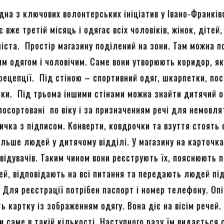
дна з ключових волонтерських ініціатив у Івано-Франків
 вже третій місяць і одягає всіх чоловіків, жінок, дітей,
міста. Простір магазину поділений на зони. Там можна п
чим одягом і чоловічим. Саме вони утворюють коридор, я
рецепції. Під стіною – спортивний одяг, шкарпетки, по
ики. Під трьома іншими стінами можна знайти дитячий о
посортовані по віку і за призначенням речі для немовля
ичка з підписом. Конверти, ковдрочки та взуття стоять 
ільше людей у дитячому відділі. У магазину на карточка
двідувачів. Таким чином вони реєструють їх, пояснюють 
ей, відповідають на всі питання та передають людей під
. Для реєстрації потрібен паспорт і номер телефону. Оп
ь картку із зображенням одягу. Вона діє на вісім речей
и саме в такій кількості. Наступного разу їм видається