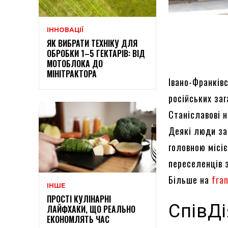
ІННОВАЦІЇ
ЯК ВИБРАТИ ТЕХНІКУ ДЛЯ
ОБРОБКИ 1–5 ГЕКТАРІВ: ВІД
МОТОБЛОКА ДО
МІНІТРАКТОРА
Івано-Франків
російських заг
Станіславові 
Деякі люди за
головною місі
переселенців 
Більше на
fra
ІНШЕ
ПРОСТІ КУЛІНАРНІ
СпівДі
ЛАЙФХАКИ, ЩО РЕАЛЬНО
ЕКОНОМЛЯТЬ ЧАС