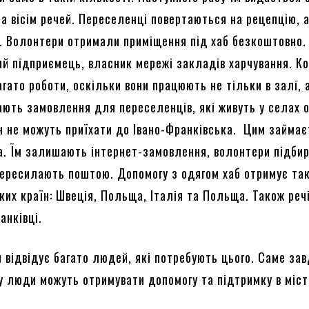
на вісім речей. Переселенці повертаються на рецепцію, 
г. Волонтери отримали приміщення під хаб безкоштовно.
вий підприємець, власник мережі закладів харчування. К
гато роботи, оскільки вони працюють не тільки в залі, 
ають замовлення для переселенців, які живуть у селах о
ин не можуть приїхати до Івано-Франківська. Цим займа
. Їм залишають інтернет-замовлення, волонтери підби
 пересилають поштою. Допомогу з одягом хаб отримує так
ких країн: Швеція, Польща, Італія та Польща. Також реч
анківці.
 відвідує багато людей, які потребують цього. Саме за
у люди можуть отримувати допомогу та підтримку в міст