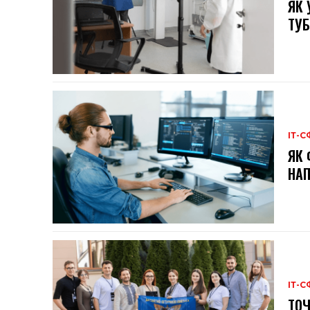
ЯК 
ТУБ
ІТ-С
ЯК 
НАП
ІТ-С
ТОЧ