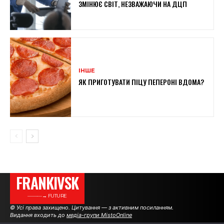
ЗМІНЮЄ СВІТ, НЕЗВАЖАЮЧИ НА ДЦП
ІНШЕ
ЯК ПРИГОТУВАТИ ПІЦУ ПЕПЕРОНІ ВДОМА?
FRANKIVSK
———→ FUTURE
© Усі права захищено. Цитування — з активним посиланням.
Видання входить до
медіа-групи MistoOnline