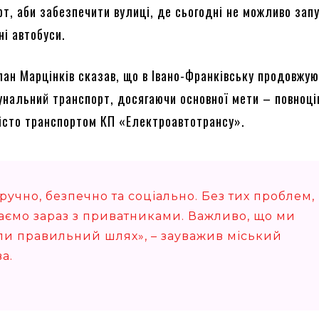
рт, аби забезпечити вулиці, де сьогодні не можливо зап
ні автобуси.
лан Марцінків сказав, що в Івано-Франківську продовжу
унальний транспорт, досягаючи основної мети – повноці
істо транспортом КП «Електроавтотрансу».
ручно, безпечно та соціально. Без тих проблем,
маємо зараз з приватниками. Важливо, що ми
ли правильний шлях», – зауважив міський
ва.