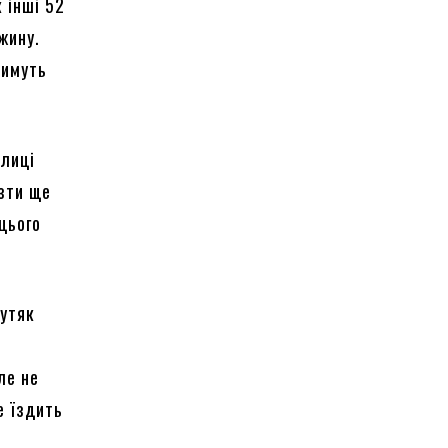
к інші 52
жину.
тимуть
улиці
езти ще
 цього
лутяк
ле не
е їздить