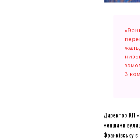
«Вон
пере
жаль
низьк
замо
3 ком
Директор КП «
меншими вулиця
Франківську є