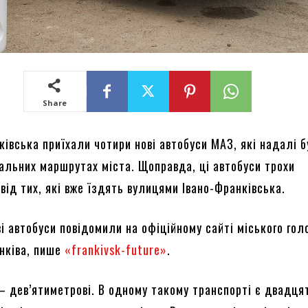
Share
івська приїхали чотири нові автобуси МАЗ, які надалі 
нальних маршрутах міста. Щоправда, ці автобуси трохи
від тих, які вже їздять вулицями Івано-Франківська.
і автобуси повідомили на офіційному сайті міського гол
нківа, пише
«frankivsk-future»
.
– дев’ятиметрові. В одному такому транспорті є двадця