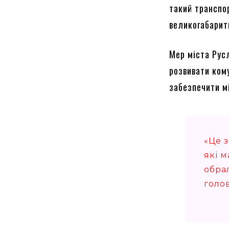
такий транспо
великогабарит
Мер міста Рус
розвивати ком
забезпечити м
«Це з
які 
обра
голо