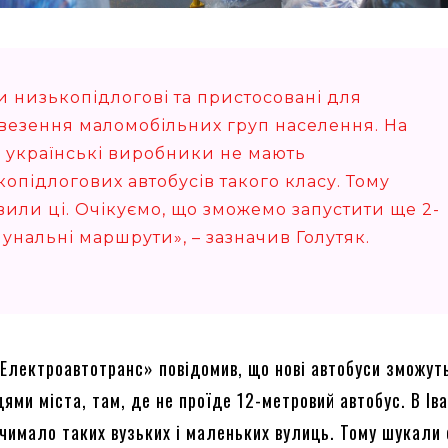
и низькопідлогові та пристосовані для
везення маломобільних груп населення. На
, українські виробники не мають
опідлогових автобусів такого класу. Тому
вили ці. Очікуємо, що зможемо запустити ще 2-
унальні маршрути», – зазначив Голутяк.
Електроавтотранс» повідомив, що нові автобуси зможут
ми міста, там, де не проїде 12-метровий автобус. В Ів
 чимало таких вузьких і маленьких вулиць. Тому шукали