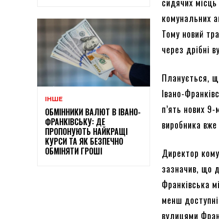
сидячих місць 
комунальних ав
Тому новий тр
через дрібні в
Планується, щ
Івано-Франківс
ІНШЕ
п’ять нових 9-
ОБМІННИКИ ВАЛЮТ В ІВАНО-
ФРАНКІВСЬКУ: ДЕ
виробника вже 
ПРОПОНУЮТЬ НАЙКРАЩІ
КУРСИ ТА ЯК БЕЗПЕЧНО
ОБМІНЯТИ ГРОШІ
Директор кому
зазначив, що д
Франківська мі
менш доступні
вулицями Фран