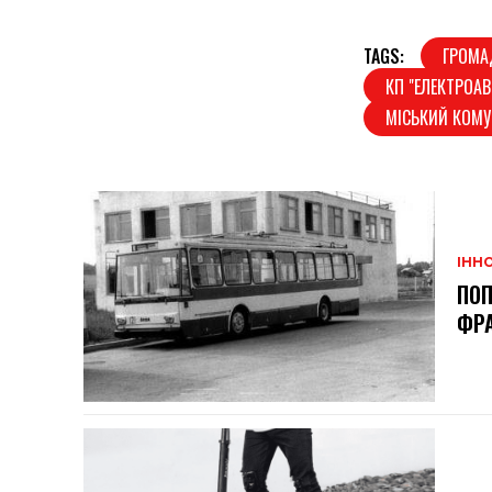
TAGS:
ГРОМА
КП "ЕЛЕКТРОА
МІСЬКИЙ КОМ
ІННО
ПОП
ФРА