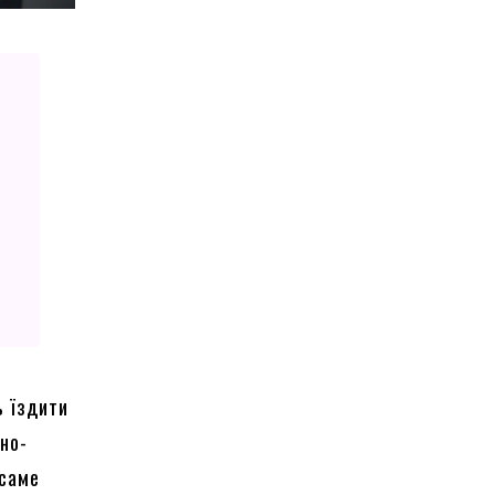
ь їздити
ано-
 саме