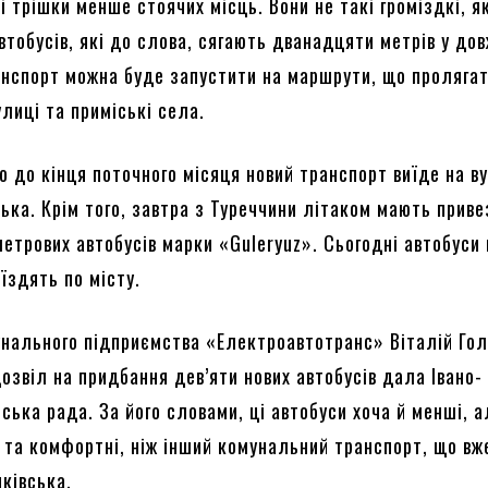
і трішки менше стоячих місць. Вони не такі громіздкі, я
тобусів, які до слова, сягають дванадцяти метрів у дов
анспорт можна буде запустити на маршрути, що проляга
улиці та приміські села.
о до кінця поточного місяця новий транспорт виїде на в
ька. Крім того, завтра з Туреччини літаком мають прив
метрових автобусів марки «Guleryuz». Сьогодні автобуси
їздять по місту.
нального підприємства «Електроавтотранс» Віталій Го
озвіл на придбання дев’яти нових автобусів дала Івано-
ська рада. За його словами, ці автобуси хоча й менші, а
 та комфортні, ніж інший комунальний транспорт, що вж
ківська.