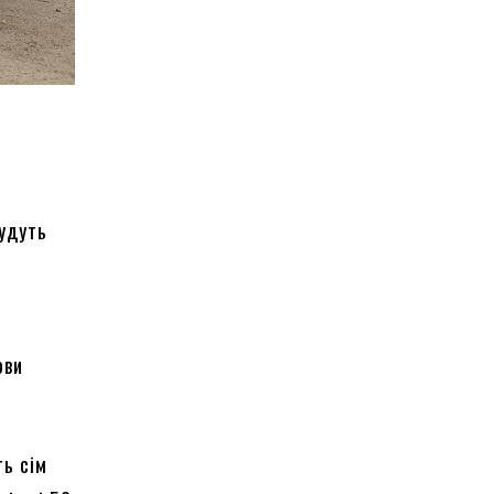
будуть
ови
ть сім