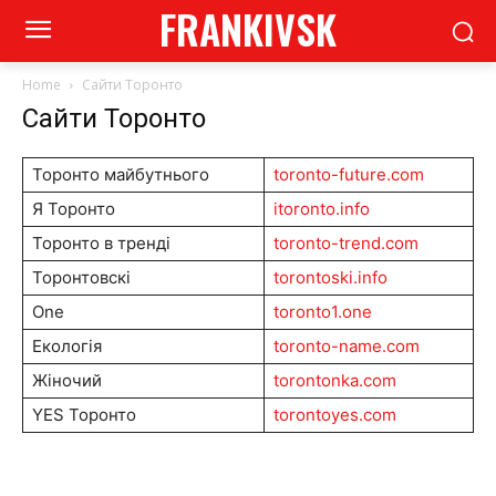
FRANKIVSK
Home
Сайти Торонто
Сайти Торонто
Торонто майбутнього
toronto-future.com
Я Торонто
itoronto.info
Торонто в тренді
toronto-trend.com
Торонтовскі
torontoski.info
One
toronto1.one
Екологія
toronto-name.com
Жіночий
torontonka.com
YES Торонто
torontoyes.com