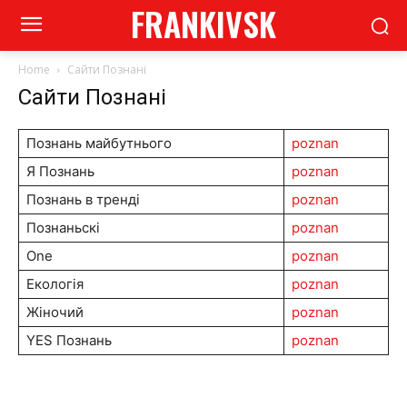
FRANKIVSK
Home
Сайти Познані
Сайти Познані
Познань майбутнього
poznan
Я Познань
poznan
Познань в тренді
poznan
Познаньскі
poznan
One
poznan
Екологія
poznan
Жіночий
poznan
YES Познань
poznan