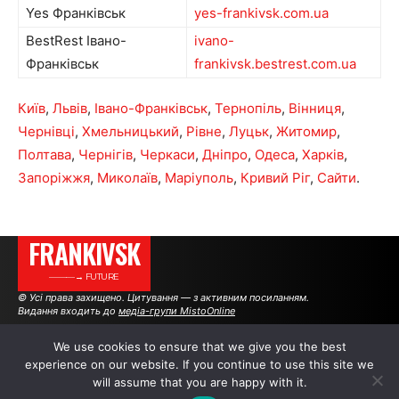
Yes Франківськ
yes-frankivsk.com.ua
BestRest Івано-
ivano-
Франківськ
frankivsk.bestrest.com.ua
Київ
,
Львів
,
Івано-Франківськ
,
Тернопіль
,
Вінниця
,
Чернівці
,
Хмельницький
,
Рівне
,
Луцьк
,
Житомир
,
Полтава
,
Чернігів
,
Черкаси
,
Дніпро
,
Одеса
,
Харків
,
Запоріжжя
,
Миколаїв
,
Маріуполь
,
Кривий Ріг
,
Сайти
.
FRANKIVSK
———→ FUTURE
© Усі права захищено. Цитування — з активним посиланням.
Видання входить до
медіа-групи MistoOnline
We use cookies to ensure that we give you the best
experience on our website. If you continue to use this site we
АВТОРИ
РЕКЛАМА НА САЙТІ
will assume that you are happy with it.