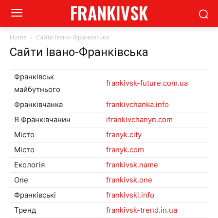
FRANKIVSK
Home
Сайти Івано-Франківська
Сайти Івано-Франківська
Франківськ
frankivsk-future.com.ua
майбутнього
Франківчанка
frankivchanka.info
Я Франківчанин
ifrankivchanyn.com
Місто
franyk.city
Місто
franyk.com
Екологія
frankivsk.name
One
frankivsk.one
Франківські
frankivski.info
Тренд
frankivsk-trend.in.ua