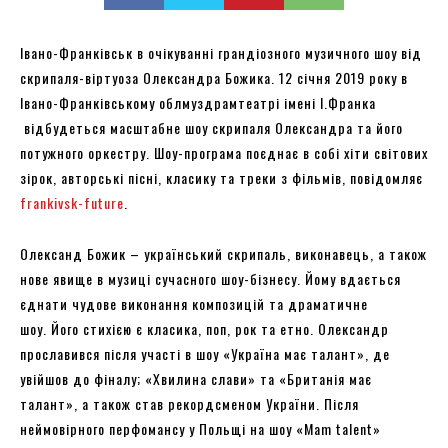
Івано-Франківськ в очікуванні грандіозного музичного шоу від
скрипаля-віртуоза Олександра Божика. 12 січня 2019 року в
Івано-Франківському облмуздрамтеатрі імені І.Франка
відбудеться масштабне шоу скрипаля Олександра та його
потужного оркестру. Шоу-програма поєднає в собі хіти світових
зірок, авторські пісні, класику та треки з фільмів, повідомляє
frankivsk-future
.
Олександ Божик – український скрипаль, виконавець, а також
нове явище в музиці сучасного шоу-бізнесу. Йому вдається
єднати чудове виконання композицій та драматичне
шоу. Його стихією є класика, поп, рок та етно. Олександр
прославився після участі в шоу «Україна має талант», де
увійшов до фіналу; «Хвилина слави» та «Британія має
талант», а також став рекордсменом України. Після
неймовірного перфомансу у Польщі на шоу «Mam talent»