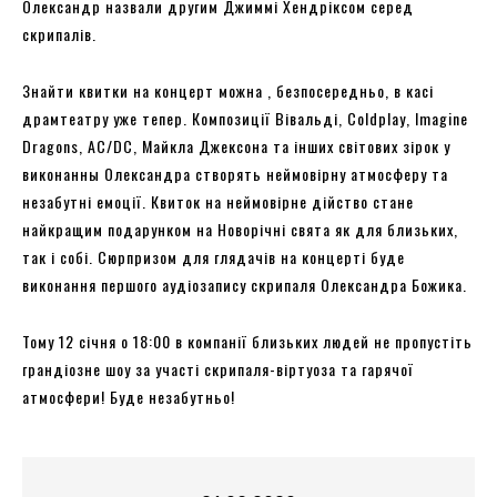
Олександр назвали другим Джиммі Хендріксом серед
скрипалів.
Знайти квитки на концерт можна , безпосередньо, в касі
драмтеатру уже тепер. Композиції Вівальді, Coldplay, Imagine
Dragons, AC/DC, Майкла Джексона та інших світових зірок у
виконанны Олександра створять неймовірну атмосферу та
незабутні емоції. Квиток на неймовірне дійство стане
найкращим подарунком на Новорічні свята як для близьких,
так і собі. Сюрпризом для глядачів на концерті буде
виконання першого аудіозапису скрипаля Олександра Божика.
Тому 12 січня о 18:00 в компанії близьких людей не пропустіть
грандіозне шоу за участі скрипаля-віртуоза та гарячої
атмосфери! Буде незабутньо!