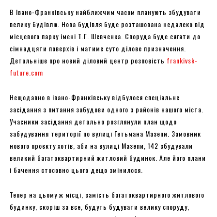
В Івано-Франківську найближчим часом планують збудувати
велику будівлю. Нова будівля буде розташована недалеко від
місцевого парку імені Т.Г. Шевченка. Споруда буде сягати до
сімнадцяти поверхів і матиме суто ділове призначення.
Детальніше про новий діловий центр розповість
frankivsk-
future.com
Нещодавно в івано-Франківську відбулося спеціальне
засідання з питання забудови одного з районів нашого міста.
Учасники засідання детально розглянули план щодо
забудування території по вулиці Гетьмана Мазепи. Замовник
нового проєкту хотів, аби на вулиці Мазепи, 142 збудували
великий багатоквартирний житловий будинок. Але його плани
і бачення стосовно цього дещо змінилося.
Тепер на цьому ж місці, замість багатоквартирного житлового
будинку, скоріш за все, будуть будувати велику споруду,