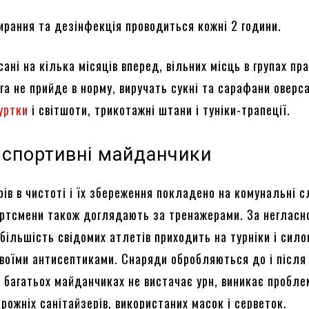
ирання та дезінфекція проводиться кожні 2 години.
ані на кілька місяців вперед, вільних місць в групах пр
га не прийде в норму, виручать сукні та сарафани оверс
куртки
і світшоти, трикотажні штани і туніки-трапеції.
і спортивні майданчики
ів в чистоті і їх збереження покладено на комунальні с
ортсмени також доглядають за тренажерами. За негласн
більшість свідомих атлетів приходить на турніки і сило
своїми антисептиками. Снаряди обробляються до і після
а багатьох майданчиках не вистачає урн, виникає пробле
рожніх санітайзерів, використаних масок і серветок.