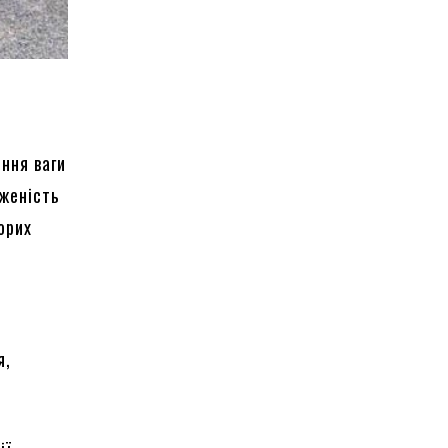
ння ваги
аженість
орих
я,