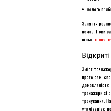
вологе приб
Заняття розпис
немає. Поки ва
вільні
жіночі 
Відкрит
Зміст тренажер
проте самі сп
домовленістю 
тренажери зі 
тренування. Н
утилізацією по