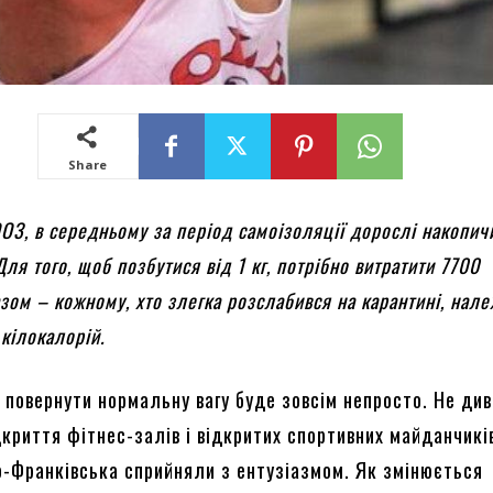
Share
ОЗ, в середньому за період самоізоляції дорослі накопич
 Для того, щоб позбутися від 1 кг, потрібно витратити 7700
азом – кожному, хто злегка розслабився на карантині, нал
кілокалорій.
 повернути нормальну вагу буде зовсім непросто. Не див
дкриття фітнес-залів і відкритих спортивних майданчикі
о-Франківська сприйняли з ентузіазмом. Як змінюється