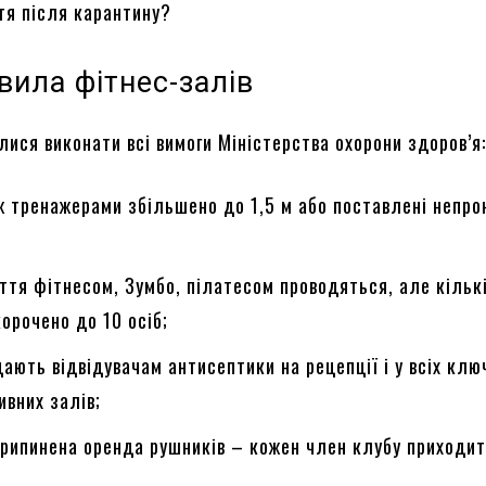
тя після карантину?
вила фітнес-залів
ися виконати всі вимоги Міністерства охорони здоров’я
ж тренажерами збільшено до 1,5 м або поставлені непро
яття фітнесом, Зумбо, пілатесом проводяться, але кільк
корочено до 10 осіб;
ають відвідувачам антисептики на рецепції і у всіх клю
ивних залів;
рипинена оренда рушників – кожен член клубу приходит