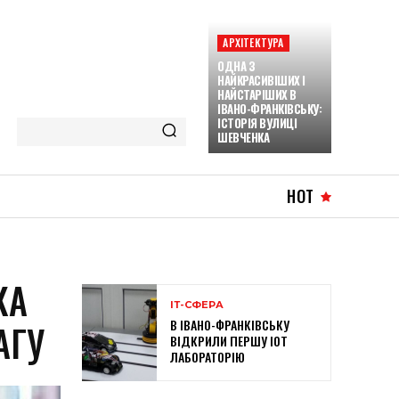
АРХІТЕКТУРА
ОДНА З
НАЙКРАСИВІШИХ І
НАЙСТАРІШИХ В
ІВАНО-ФРАНКІВСЬКУ:
ІСТОРІЯ ВУЛИЦІ
ШЕВЧЕНКА
HOT
КА
ІТ-СФЕРА
В ІВАНО-ФРАНКІВСЬКУ
АГУ
ВІДКРИЛИ ПЕРШУ IOT
ЛАБОРАТОРІЮ