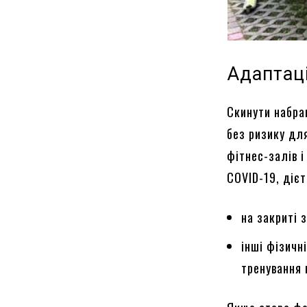
Адаптац
Скинути набран
без ризику для
фітнес-залів і
COVID-19, діє
на закриті 
інші фізичн
тренування 