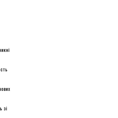
:
никні
ість
чових
ь зі