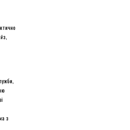
актично
айз,
лужби,
ою
ві
ма з