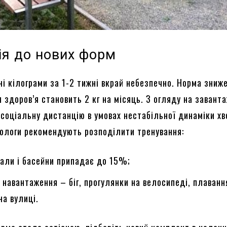
ія до нових форм
і кілограми за 1-2 тижні вкрай небезпечно. Норма зниже
 здоров’я становить 2 кг на місяць. З огляду на завант
 соціальну дистанцію в умовах нестабільної динаміки хв
тологи рекомендують розподілити тренування:
зали і басейни припадає до 15%;
і навантаження – біг, прогулянки на велосипеді, плаванн
на вулиці.