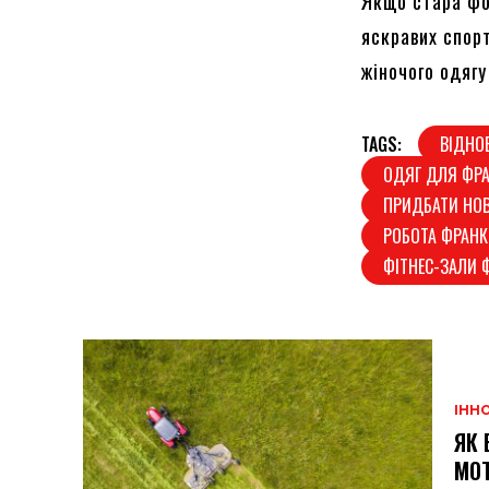
Якщо стара фо
яскравих спорт
жіночого одягу
TAGS:
ВІДНО
ОДЯГ ДЛЯ ФРА
ПРИДБАТИ НОВ
РОБОТА ФРАНК
ФІТНЕС-ЗАЛИ 
ІННО
ЯК 
МОТ