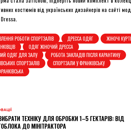
рма стала затісною, підберіть новий комплект в колекц
ивних костюмів від українських дизайнерів на сайті мо
 Dressa.
ВЛЕННЯ РОБОТИ СПОРТЗАЛІВ
ДРЕССА ОДЯГ
ЖІНОЧІ КУРТ
НКІВЦІВ
ОДЯГ ЖІНОЧИЙ ДРЕССА
ИЙ ОДЯГ ДЛЯ ЗАЛУ
РОБОТА ЗАКЛАДІВ ПІСЛЯ КАРАНТИНУ
ІВСЬКИХ СПОРТЗАЛІВ
СПОРТЗАЛИ У ФРАНКІВСЬКУ
ФРАНКІВСЬКА
ВАЦІЇ
ВИБРАТИ ТЕХНІКУ ДЛЯ ОБРОБКИ 1–5 ГЕКТАРІВ: ВІД
ОБЛОКА ДО МІНІТРАКТОРА