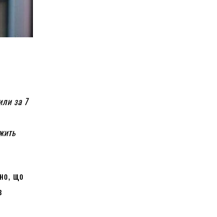
или за 7
ежить
но, що
в