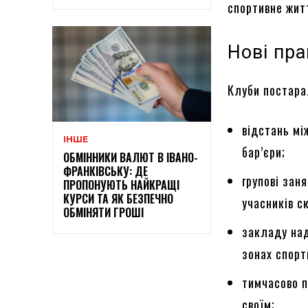
спортивне жит
Нові пра
Клуби постарал
відстань мі
ІНШЕ
бар’єри;
ОБМІННИКИ ВАЛЮТ В ІВАНО-
ФРАНКІВСЬКУ: ДЕ
групові зан
ПРОПОНУЮТЬ НАЙКРАЩІ
КУРСИ ТА ЯК БЕЗПЕЧНО
учасників с
ОБМІНЯТИ ГРОШІ
закладу над
зонах спорт
тимчасово п
своїм;