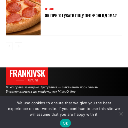
ІНШЕ
ЯК ПРИГОТУВАТИ ПІЦУ ПЕПЕРОНІ ВДОМА?
FRANKIVSK
———→ FUTURE
© Усі права захищено. Цитування — з активним посиланням.
Видання входить до
медіа-групи MistoOnline
We use cookies to ensure that we give you the best
experience on our website. If you continue to use this site we
АВТОРИ
РЕКЛАМА НА САЙТІ
will assume that you are happy with it.
Ok