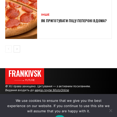
ІНШЕ
ЯК ПРИГОТУВАТИ ПІЦУ ПЕПЕРОНІ ВДОМА?
FRANKIVSK
———→ FUTURE
© Усі права захищено. Цитування — з активним посиланням.
Видання входить до
медіа-групи MistoOnline
We use cookies to ensure that we give you the best
experience on our website. If you continue to use this site we
АВТОРИ
РЕКЛАМА НА САЙТІ
will assume that you are happy with it.