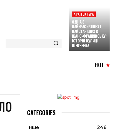
АРХІТЕКТУРА
ОДНА З
НАЙКРАСИВІШИХ І
НАЙСТАРІШИХ В
ІВАНО-ФРАНКІВСЬКУ:
ІСТОРІЯ ВУЛИЦІ
ШЕВЧЕНКА
HOT
ЛО
CATEGORIES
Інше
246