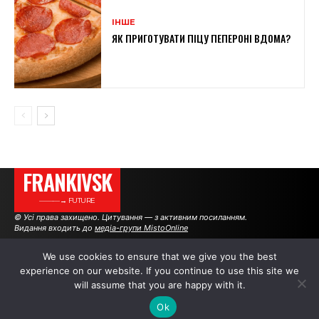
ІНШЕ
ЯК ПРИГОТУВАТИ ПІЦУ ПЕПЕРОНІ ВДОМА?
FRANKIVSK
———→ FUTURE
© Усі права захищено. Цитування — з активним посиланням.
Видання входить до
медіа-групи MistoOnline
We use cookies to ensure that we give you the best
experience on our website. If you continue to use this site we
АВТОРИ
РЕКЛАМА НА САЙТІ
will assume that you are happy with it.
Ok