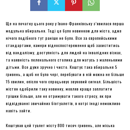
Ще на початку цього року у Івано-Франківську з’явилася перша
модульна вбиральня. Тоді це було новинкою для міста, адже
нічого подібного тут раніше не було. Все за європейськими
стандартами, камери відеоспостереження щоб захиститись
від вандалізму, доступність для людей на інвалідних візках,
та наявність пеленального столика для матусь з маленькими
дітьми. Все дуже зручно і чисто. Коштує така вбиральня 5
гривень, а щоб не було черг, перебувати в ній можна не більше
15 хвилин, опісля чого спрацьовує звуковий сигнал. Більшість
містян одобрили таку новинку, мовляв краще заплатити
трішки більше, але не отримувати такого стресу, як при
відвідуванні звичайних біотуалетів, в котрі іноді неможливо
навіть зайти.
Коштував цей туалет місту 800 тисяч гривень, але міська