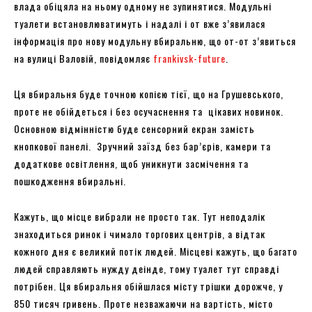
влада обіцяла на ньому одному не зупинятися. Модульні
туалети встановлюватимуть і надалі і от вже з’явилася
інформація про нову модульну вбиральню, що от-от з’явиться
на вулиці Валовій, повідомляє
frankivsk-future
.
Ця вбиральня буде точною копією тієї, що на Грушевського,
проте не обійдеться і без осучаснення та цікавих новинок.
Основною відмінністю буде сенсорний екран замість
кнопкової панелі. Зручний заїзд без бар’єрів, камери та
додаткове освітлення, щоб уникнути засмічення та
пошкодження вбиральні.
Кажуть, що місце вибрали не просто так. Тут неподалік
знаходиться ринок і чимало торгових центрів, а відтак
кожного дня є великий потік людей. Місцеві кажуть, що багато
людей справляють нужду деінде, тому туалет тут справді
потрібен. Ця вбиральня обійшлася місту трішки дорожче, у
850 тисяч гривень. Проте незважаючи на вартість, місто