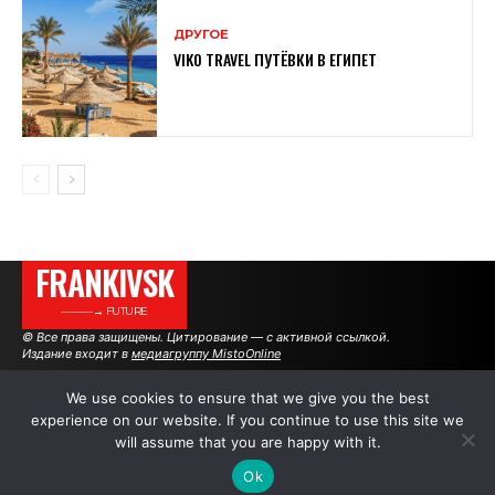
ДРУГОЕ
VIKO TRAVEL ПУТЁВКИ В ЕГИПЕТ
FRANKIVSK
———→ FUTURE
© Все права защищены. Цитирование — с активной ссылкой.
Издание входит в
медиагруппу MistoOnline
We use cookies to ensure that we give you the best
experience on our website. If you continue to use this site we
АВТОРЫ
РЕКЛАМА НА САЙТЕ
will assume that you are happy with it.
Ok