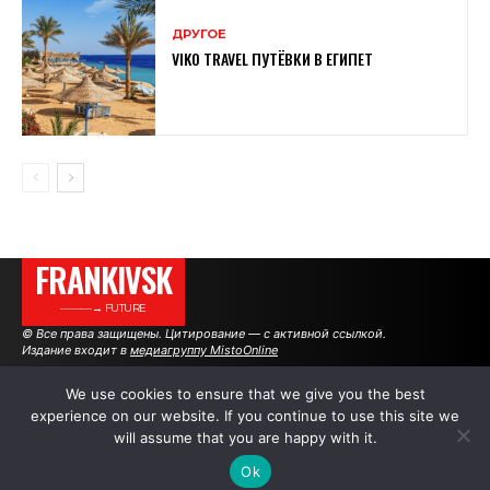
ДРУГОЕ
VIKO TRAVEL ПУТЁВКИ В ЕГИПЕТ
FRANKIVSK
———→ FUTURE
© Все права защищены. Цитирование — с активной ссылкой.
Издание входит в
медиагруппу MistoOnline
We use cookies to ensure that we give you the best
experience on our website. If you continue to use this site we
АВТОРЫ
РЕКЛАМА НА САЙТЕ
will assume that you are happy with it.
Ok