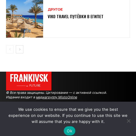
ДРУГОЕ
VIKO TRAVEL ПУТЁВКИ В ЕГИПЕТ
FRANKIVSK
———→ FUTURE
© Все права защищены. Цитирование — с активной ссылкой.
Издание входит в
медиагруппу MistoOnline
We use cookies to ensure that we give you the best
experience on our website. If you continue to use this site we
АВТОРЫ
РЕКЛАМА НА САЙТЕ
will assume that you are happy with it.
Ok