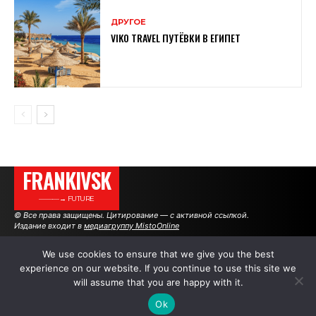
ДРУГОЕ
VIKO TRAVEL ПУТЁВКИ В ЕГИПЕТ
FRANKIVSK
———→ FUTURE
© Все права защищены. Цитирование — с активной ссылкой.
Издание входит в
медиагруппу MistoOnline
We use cookies to ensure that we give you the best
experience on our website. If you continue to use this site we
АВТОРЫ
РЕКЛАМА НА САЙТЕ
will assume that you are happy with it.
Ok