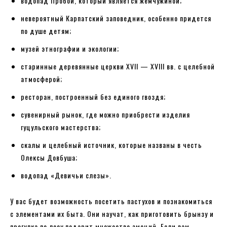
водопад Пробой, который является жемчужиной;
невероятный Карпатский заповедник, особенно придется
по душе детям;
музей этнографии и экологии;
старинные деревянные церкви XVII — XVIII вв. с целебной
атмосферой;
ресторан, построенный без единого гвоздя;
сувенирный рынок, где можно приобрести изделия
гуцульского мастерства;
скалы и целебный источник, которые названы в честь
Олексы Довбуша;
водопад «Девичьи слезы».
У вас будет возможность посетить пастухов и познакомиться
с элементами их быта. Они научат, как приготовить брынзу и
прогулка по лесу подарит множество эмоций. Если вам