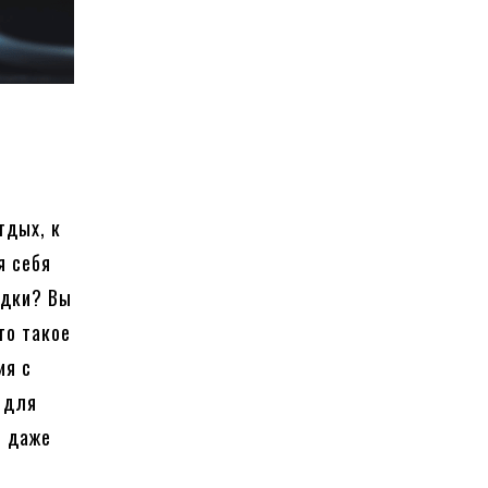
тдых, к
я себя
здки? Вы
то такое
ия с
 для
и даже