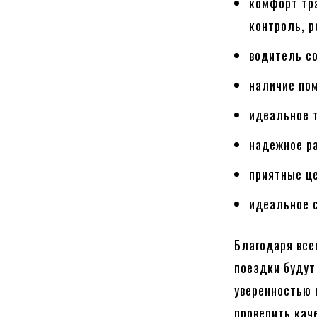
комфорт тр
контроль, р
водитель со
наличие по
идеальное т
надежное р
приятные ц
идеальное 
Благодаря вс
поездки будут
уверенностью 
проверить кач