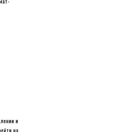
мат-
е
влении и
рейти на