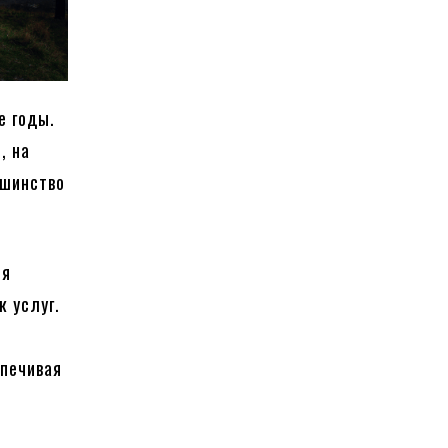
е годы.
, на
ьшинство
ия
 услуг.
спечивая