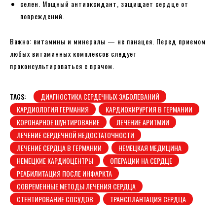
селен. Мощный антиоксидант, защищает сердце от
повреждений.
Важно: витамины и минералы — не панацея. Перед приемом
любых витаминных комплексов следует
проконсультироваться с врачом.
TAGS:
ДИАГНОСТИКА СЕРДЕЧНЫХ ЗАБОЛЕВАНИЙ
КАРДИОЛОГИЯ ГЕРМАНИЯ
КАРДИОХИРУРГИЯ В ГЕРМАНИИ
КОРОНАРНОЕ ШУНТИРОВАНИЕ
ЛЕЧЕНИЕ АРИТМИИ
ЛЕЧЕНИЕ СЕРДЕЧНОЙ НЕДОСТАТОЧНОСТИ
ЛЕЧЕНИЕ СЕРДЦА В ГЕРМАНИИ
НЕМЕЦКАЯ МЕДИЦИНА
НЕМЕЦКИЕ КАРДИОЦЕНТРЫ
ОПЕРАЦИИ НА СЕРДЦЕ
РЕАБИЛИТАЦИЯ ПОСЛЕ ИНФАРКТА
СОВРЕМЕННЫЕ МЕТОДЫ ЛЕЧЕНИЯ СЕРДЦА
СТЕНТИРОВАНИЕ СОСУДОВ
ТРАНСПЛАНТАЦИЯ СЕРДЦА