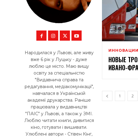
ИННОВАЦИ
Народилася у Львові, але живу
НОВЫЕ ТР
вже 6 рік у Луцьку - дуже
ИВАНО-ФР
люблю це місто. Маю вищу
освіту за спеціальністю
"Видавнича справа та
редагування, медіакомунікації",
навчалася в Українській
1
2
академії друкарства. Раніше
працювала у видавництві
"ПАІС" у Львові, а також у ЗМІ.
Люблю читати книги, дивитися
кіно, готувати і вишивати.
Улюблені автори - Стівен Кінг,